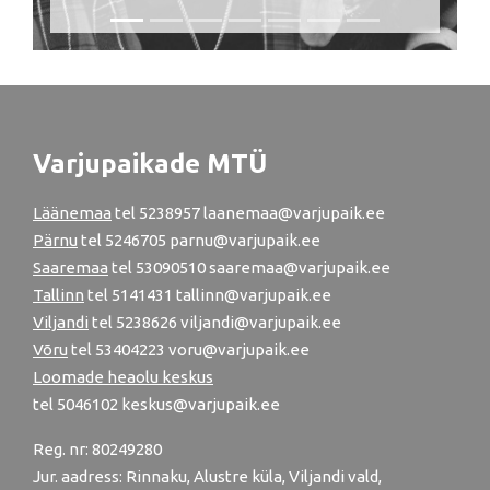
Varjupaikade MTÜ
Läänemaa
tel
5238957
laanemaa@varjupaik.ee
Pärnu
tel
5246705
parnu@varjupaik.ee
Saaremaa
tel 53090510 saaremaa@varjupaik.ee
Tallinn
tel
5141431
tallinn@varjupaik.ee
Viljandi
tel
5238626
viljandi@varjupaik.ee
Võru
tel
53404223
voru@varjupaik.ee
Loomade heaolu keskus
tel
5046102
keskus@varjupaik.ee
Reg. nr: 80249280
Jur. aadress: Rinnaku, Alustre küla, Viljandi vald,