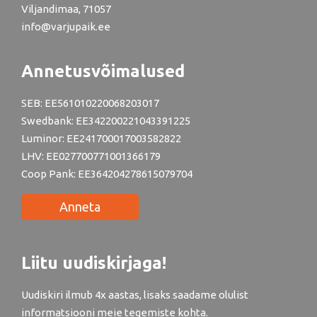
Viljandimaa, 71057
info@varjupaik.ee
Annetusvõimalused
SEB: EE561010220068203017
Swedbank: EE342200221043391225
Luminor: EE241700017003582822
LHV: EE027700771001366179
Coop Pank: EE364204278615079704
Anneta
Liitu uudiskirjaga!
Uudiskiri ilmub 4x aastas, lisaks saadame olulist
informatsiooni meie tegemiste kohta.