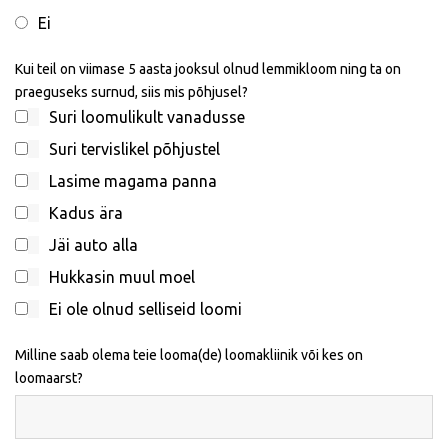
Ei
Kui teil on viimase 5 aasta jooksul olnud lemmikloom ning ta on
praeguseks surnud, siis mis põhjusel?
Suri loomulikult vanadusse
Suri tervislikel põhjustel
Lasime magama panna
Kadus ära
Jäi auto alla
Hukkasin muul moel
Ei ole olnud selliseid loomi
Milline saab olema teie looma(de) loomakliinik või kes on
loomaarst?