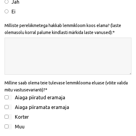
Jah
Ei
Milliste pereliikmetega hakkab lemmikloom koos elama? (laste
olemasolu korral palume kindlasti märkida laste vanused):
Milline saab olema teie tulevase lemmiklooma eluase (võite valida
mitu vastusevarianti)?
Aiaga piiratud eramaja
Aiaga piiramata eramaja
Korter
Muu