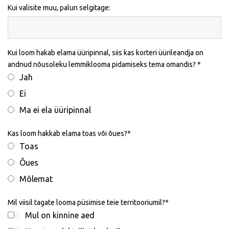
Kui valisite muu, palun selgitage:
Kui loom hakab elama üüripinnal, siis kas korteri üürileandja on
andnud nõusoleku lemmiklooma pidamiseks tema omandis?
Jah
Ei
Ma ei ela üüripinnal
Kas loom hakkab elama toas või õues?
Toas
Õues
Mõlemat
Mil viisil tagate looma püsimise teie territooriumil?
Mul on kinnine aed