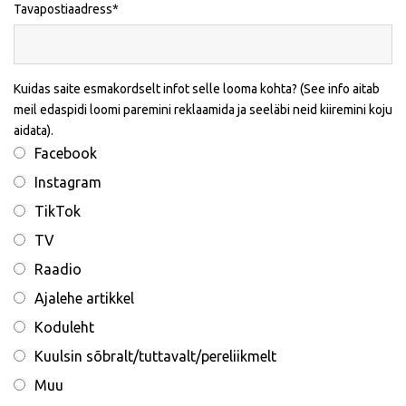
Tavapostiaadress
Kuidas saite esmakordselt infot selle looma kohta? (See info aitab
meil edaspidi loomi paremini reklaamida ja seeläbi neid kiiremini koju
aidata).
Facebook
Instagram
TikTok
TV
Raadio
Ajalehe artikkel
Koduleht
Kuulsin sõbralt/tuttavalt/pereliikmelt
Muu