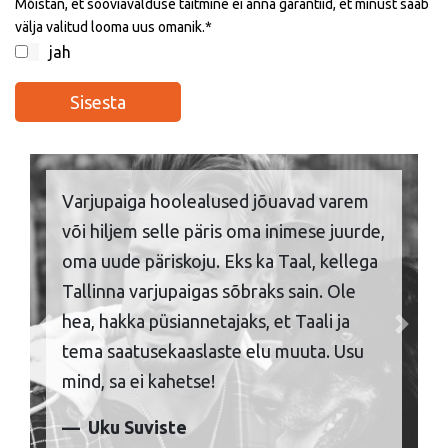
Mõistan, et sooviavalduse täitmine ei anna garantiid, et minust saab
välja valitud looma uus omanik.
jah
Varjupaiga hoolealused jõuavad varem
või hiljem selle päris oma inimese juurde,
oma uude päriskoju. Eks ka Taal, kellega
Tallinna varjupaigas sõbraks sain. Ole
hea, hakka püsiannetajaks, et Taali ja
Previous
Next
tema saatusekaaslaste elu muuta. Usu
mind, sa ei kahetse!
Uku Suviste