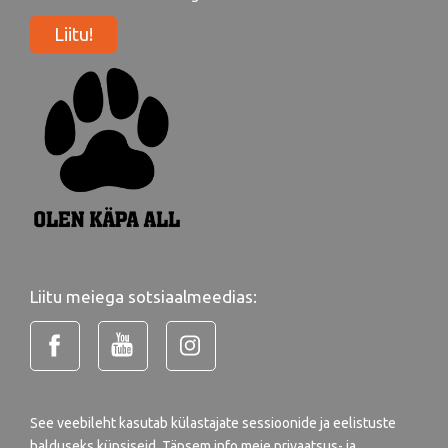
Liitu!
Liitu meiega sotsiaalmeedias:
See veebileht kasutab külastajate sessioonide ja eelistuste
halduseks küpsiseid. Täpsem info meie
privaatsus- ja