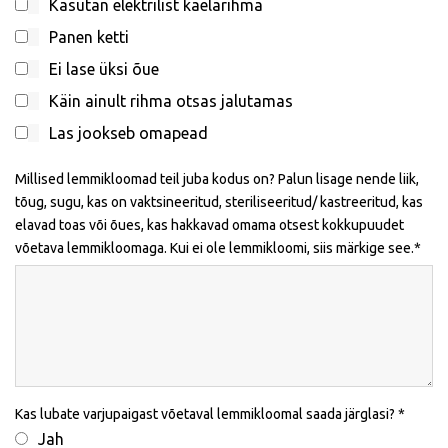
Kasutan elektrilist kaelarihma
Panen ketti
Ei lase üksi õue
Käin ainult rihma otsas jalutamas
Las jookseb omapead
Millised lemmikloomad teil juba kodus on? Palun lisage nende liik,
tõug, sugu, kas on vaktsineeritud, steriliseeritud/ kastreeritud, kas
elavad toas või õues, kas hakkavad omama otsest kokkupuudet
võetava lemmikloomaga. Kui ei ole lemmikloomi, siis märkige see.
Kas lubate varjupaigast võetaval lemmikloomal saada järglasi?
Jah