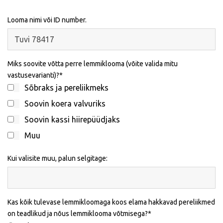
Looma nimi või ID number.
Miks soovite võtta perre lemmiklooma (võite valida mitu
vastusevarianti)?
Sõbraks ja pereliikmeks
Soovin koera valvuriks
Soovin kassi hiirepüüdjaks
Muu
Kui valisite muu, palun selgitage:
Kas kõik tulevase lemmikloomaga koos elama hakkavad pereliikmed
on teadlikud ja nõus lemmiklooma võtmisega?