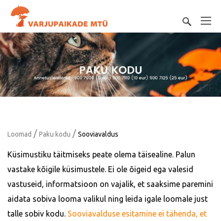
/
/
Loomad
Paku kodu
Sooviavaldus
Küsimustiku täitmiseks peate olema täisealine. Palun
vastake kõigile küsimustele. Ei ole õigeid ega valesid
vastuseid, informatsioon on vajalik, et saaksime paremini
aidata sobiva looma valikul ning leida igale loomale just
talle sobiv kodu.
Sooviavalduse esitamine ei tähenda, et