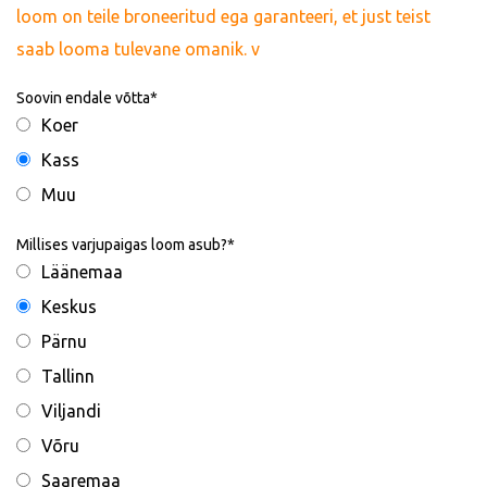
loom on teile broneeritud ega garanteeri, et just teist
saab looma tulevane omanik. v
Soovin endale võtta
Koer
Kass
Muu
Millises varjupaigas loom asub?
Läänemaa
Keskus
Pärnu
Tallinn
Viljandi
Võru
Saaremaa