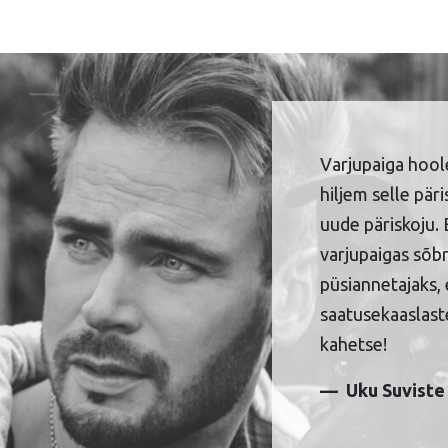
Varjupaiga hool
hiljem selle pär
uude päriskoju. 
varjupaigas sõbr
püsiannetajaks, 
saatusekaaslaste
kahetse!
Uku Suviste