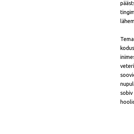
pääst
tingi
lähe
Tema 
kodus
inimes
veter
soovid
nupul
sobiv
hooli