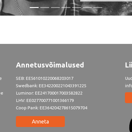
Annetusvõimalused
Li
e
SEB: EE561010220068203017
Uud
Swedbank: EE342200221043391225
inf
ee
Luminor: EE241700017003582822
LHV: EE027700771001366179
Coop Pank: EE364204278615079704
Anneta