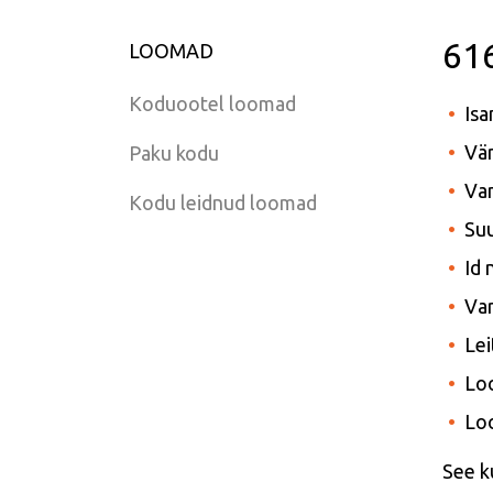
61
LOOMAD
Koduootel loomad
Isa
Vär
Paku kodu
Van
Kodu leidnud loomad
Suu
Id
Var
Lei
Lo
Lo
See k