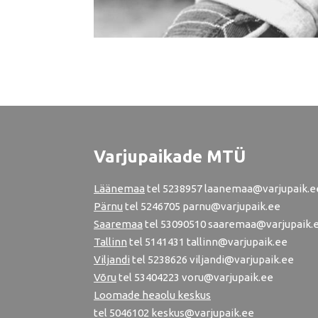
Varjupaikade MTÜ
Läänemaa
tel
5238957
laanemaa@varjupaik.e
Pärnu
tel
5246705
parnu@varjupaik.ee
Saaremaa
tel 53090510 saaremaa@varjupaik.
Tallinn
tel
5141431
tallinn@varjupaik.ee
Viljandi
tel
5238626
viljandi@varjupaik.ee
Võru
tel
53404223
voru@varjupaik.ee
Loomade heaolu keskus
tel
5046102
keskus@varjupaik.ee