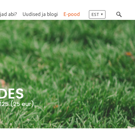
jad abi?
Uudised ja blogi
E-pood
EST