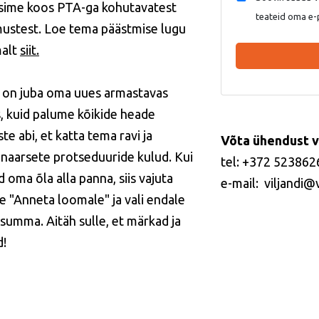
sime koos PTA-ga kohutavatest
teateid oma e-
mustest. Loe tema päästmise lugu
malt
siit.
on juba oma uues armastavas
, kuid palume kõikide heade
te abi, et katta tema ravi ja
Võta ühendust v
inaarsete protseduuride kulud. Kui
tel: +372 523862
 oma õla alla panna, siis vajuta
e-mail: viljandi@
e "Anneta loomale" ja vali endale
 summa. Aitäh sulle, et märkad ja
d!