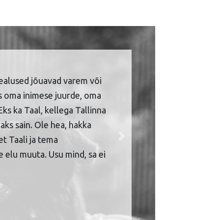
ealused jõuavad varem või
is oma inimese juurde, oma
Eks ka Taal, kellega Tallinna
aks sain. Ole hea, hakka
et Taali ja tema
Next
 elu muuta. Usu mind, sa ei