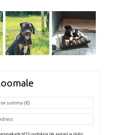
loomale
rjupaikade MTÜ uudiskirja (4x aastas) ja olulisi