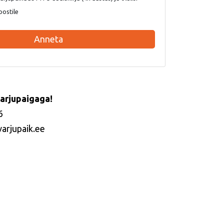
postile
Anneta
arjupaigaga!
6
varjupaik.ee