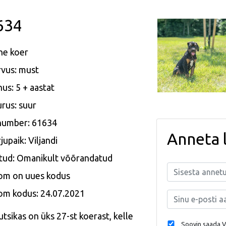
634
ne koer
vus: must
us: 5 + aastat
rus: suur
 number: 61634
Anneta 
jupaik: Viljandi
tud: Omanikult võõrandatud
om on uues kodus
om kodus: 24.07.2021
utsikas on üks 27-st koerast, kelle
Soovin saada Va