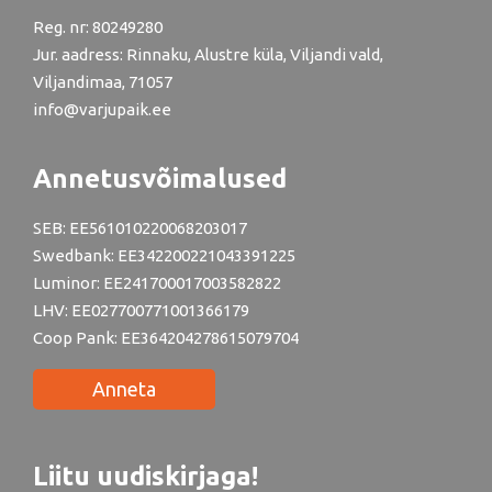
Reg. nr: 80249280
Jur. aadress: Rinnaku, Alustre küla, Viljandi vald,
Viljandimaa, 71057
info@varjupaik.ee
Annetusvõimalused
SEB: EE561010220068203017
Swedbank: EE342200221043391225
Luminor: EE241700017003582822
LHV: EE027700771001366179
Coop Pank: EE364204278615079704
Anneta
Liitu uudiskirjaga!