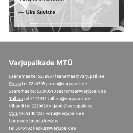
Uku Suviste
Varjupaikade MTÜ
Läänemaa
tel
5238957
laanemaa@varjupaik.ee
Pärnu
tel
5246705
parnu@varjupaik.ee
Saaremaa
tel 53090510 saaremaa@varjupaik.ee
Tallinn
tel
5141431
tallinn@varjupaik.ee
Viljandi
tel
5238626
viljandi@varjupaik.ee
Võru
tel
53404223
voru@varjupaik.ee
Loomade heaolu keskus
tel
5046102
keskus@varjupaik.ee