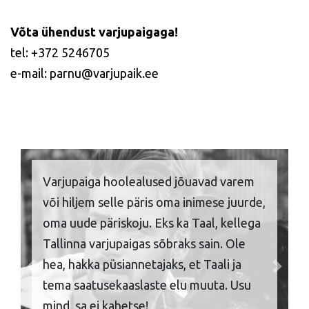
Võta ühendust varjupaigaga!
tel: +372 5246705
e-mail: parnu@varjupaik.ee
Varjupaiga hoolealused jõuavad varem
või hiljem selle päris oma inimese juurde,
oma uude päriskoju. Eks ka Taal, kellega
Tallinna varjupaigas sõbraks sain. Ole
hea, hakka püsiannetajaks, et Taali ja
Previous
Next
tema saatusekaaslaste elu muuta. Usu
mind, sa ei kahetse!