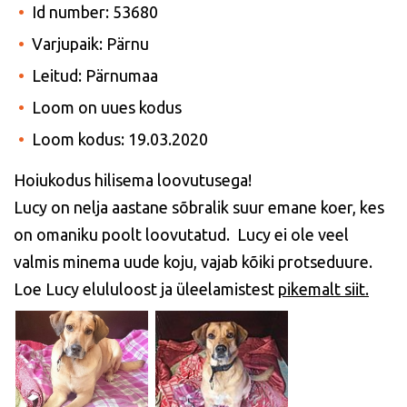
Id number: 53680
Varjupaik: Pärnu
Leitud: Pärnumaa
Loom on uues kodus
Loom kodus: 19.03.2020
Hoiukodus hilisema loovutusega!
Lucy on nelja aastane sõbralik suur emane koer, kes
on omaniku poolt loovutatud. Lucy ei ole veel
valmis minema uude koju, vajab kõiki protseduure.
Loe Lucy elululoost ja üleelamistest
pikemalt siit.