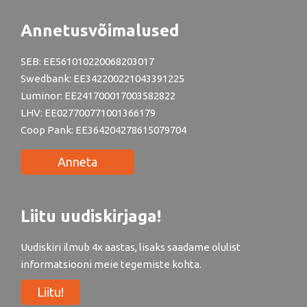
Annetusvõimalused
SEB: EE561010220068203017
Swedbank: EE342200221043391225
Luminor: EE241700017003582822
LHV: EE027700771001366179
Coop Pank: EE364204278615079704
Anneta
Liitu uudiskirjaga!
Uudiskiri ilmub 4x aastas, lisaks saadame olulist
informatsiooni meie tegemiste kohta.
Liitu!