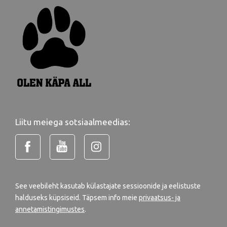
Liitu meiega sotsiaalmeedias:
See veebileht kasutab külastajate sessioonide ja eelistuste
halduseks küpsiseid. Täpsem info meie
privaatsus- ja
annetamistingimustes
.