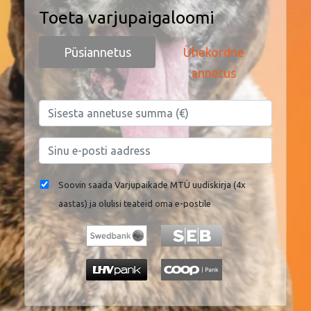
Toeta varjupaigaloomi
Püsiannetus
Ühekordne
annetus
Soovin saada Varjupaikade MTÜ uudiskirja (4x
aastas) ja olulisi teateid oma e-postile