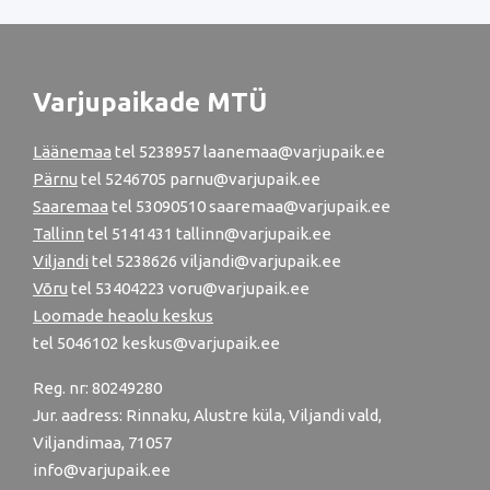
Varjupaikade MTÜ
Läänemaa
tel
5238957
laanemaa@varjupaik.ee
Pärnu
tel
5246705
parnu@varjupaik.ee
Saaremaa
tel 53090510 saaremaa@varjupaik.ee
Tallinn
tel
5141431
tallinn@varjupaik.ee
Viljandi
tel
5238626
viljandi@varjupaik.ee
Võru
tel
53404223
voru@varjupaik.ee
Loomade heaolu keskus
tel
5046102
keskus@varjupaik.ee
Reg. nr: 80249280
Jur. aadress: Rinnaku, Alustre küla, Viljandi vald,
Viljandimaa, 71057
info@varjupaik.ee