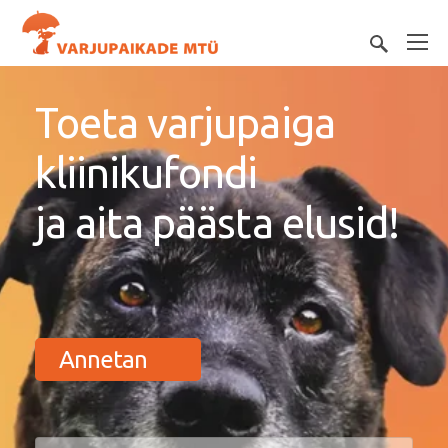
Toeta varjupaiga
kliinikufondi
ja aita päästa elusid!
Annetan