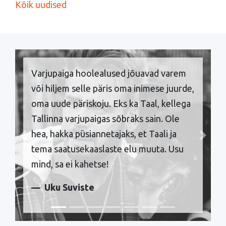
Kõik uudised
Varjupaiga hoolealused jõuavad varem
või hiljem selle päris oma inimese juurde,
oma uude päriskoju. Eks ka Taal, kellega
Tallinna varjupaigas sõbraks sain. Ole
hea, hakka püsiannetajaks, et Taali ja
Previous
Next
tema saatusekaaslaste elu muuta. Usu
mind, sa ei kahetse!
Uku Suviste