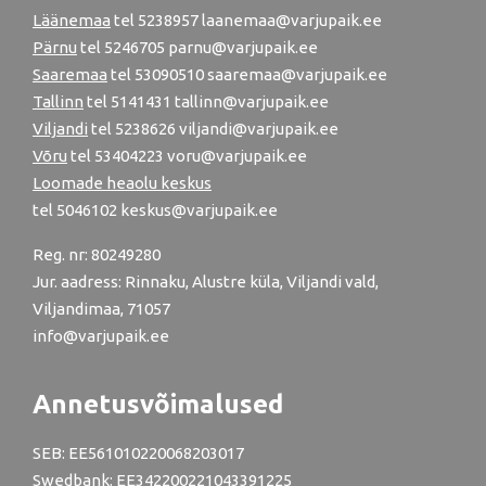
Läänemaa
tel
5238957
laanemaa@varjupaik.ee
Pärnu
tel
5246705
parnu@varjupaik.ee
Saaremaa
tel 53090510 saaremaa@varjupaik.ee
Tallinn
tel
5141431
tallinn@varjupaik.ee
Viljandi
tel
5238626
viljandi@varjupaik.ee
Võru
tel
53404223
voru@varjupaik.ee
Loomade heaolu keskus
tel
5046102
keskus@varjupaik.ee
Reg. nr: 80249280
Jur. aadress: Rinnaku, Alustre küla, Viljandi vald,
Viljandimaa, 71057
info@varjupaik.ee
Annetusvõimalused
SEB: EE561010220068203017
Swedbank: EE342200221043391225