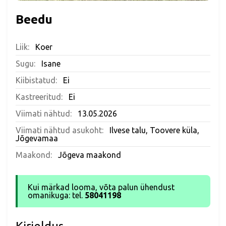
Beedu
Liik:
Koer
Sugu:
Isane
Kiibistatud:
Ei
Kastreeritud:
Ei
Viimati nähtud:
13.05.2026
Viimati nähtud asukoht:
Ilvese talu, Toovere küla,
Jõgevamaa
Maakond:
Jõgeva maakond
Kui märkad looma, võta palun ühendust
omanikuga: tel.
58041198