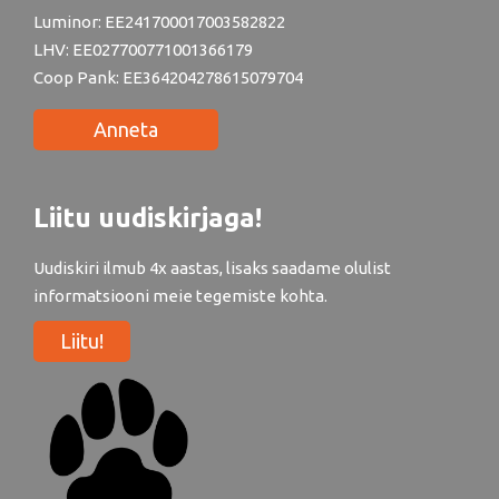
Luminor: EE241700017003582822
LHV: EE027700771001366179
Coop Pank: EE364204278615079704
Anneta
Liitu uudiskirjaga!
Uudiskiri ilmub 4x aastas, lisaks saadame olulist
informatsiooni meie tegemiste kohta.
Liitu!