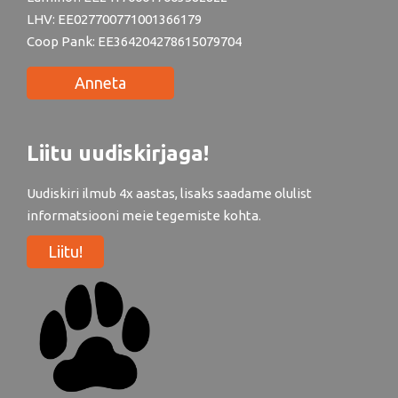
LHV: EE027700771001366179
Coop Pank: EE364204278615079704
Anneta
Liitu uudiskirjaga!
Uudiskiri ilmub 4x aastas, lisaks saadame olulist
informatsiooni meie tegemiste kohta.
Liitu!