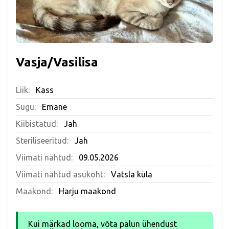
Vasja/Vasilisa
Liik:
Kass
Sugu:
Emane
Kiibistatud:
Jah
Steriliseeritud:
Jah
Viimati nähtud:
09.05.2026
Viimati nähtud asukoht:
Vatsla küla
Maakond:
Harju maakond
Kui märkad looma, võta palun ühendust