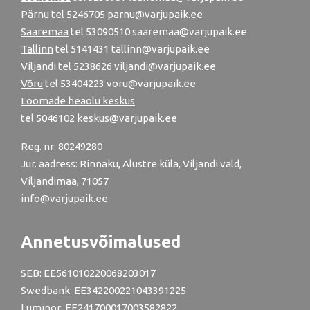
Pärnu
tel
5246705
parnu@varjupaik.ee
Saaremaa
tel 53090510 saaremaa@varjupaik.ee
Tallinn
tel
5141431
tallinn@varjupaik.ee
Viljandi
tel
5238626
viljandi@varjupaik.ee
Võru
tel
53404223
voru@varjupaik.ee
Loomade heaolu keskus
tel
5046102
keskus@varjupaik.ee
Reg. nr: 80249280
Jur. aadress: Rinnaku, Alustre küla, Viljandi vald,
Viljandimaa, 71057
info@varjupaik.ee
Annetusvõimalused
SEB: EE561010220068203017
Swedbank: EE342200221043391225
Luminor: EE241700017003582822