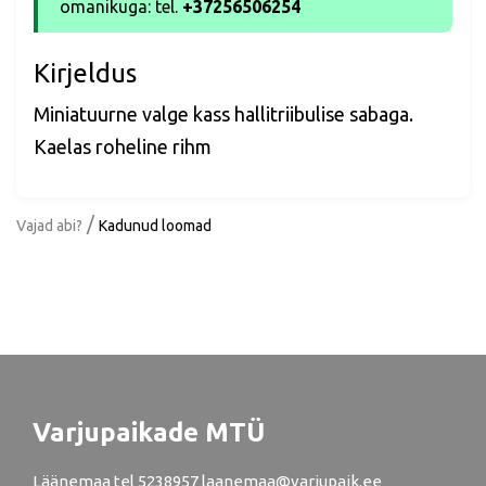
omanikuga: tel.
+37256506254
Kirjeldus
Miniatuurne valge kass hallitriibulise sabaga.
Kaelas roheline rihm
/
Vajad abi?
Kadunud loomad
Varjupaikade MTÜ
Läänemaa
tel
5238957
laanemaa@varjupaik.ee