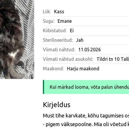
Liik:
Kass
Sugu:
Emane
Kiibistatud:
Ei
Steriliseeritud:
Jah
Viimati nähtud:
11.05.2026
Viimati nähtud asukoht:
Tildri tn 10 Tal
Maakond:
Harju maakond
Kui märkad looma, võta palun ühendu
Kirjeldus
Must tihe karvkate, kõhu tagumises osa
- pigem väiksepoolne. Mia oli võetud 