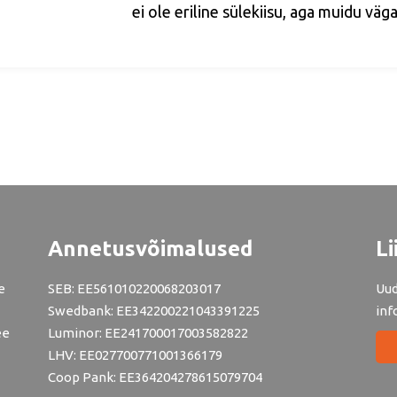
ei ole eriline sülekiisu, aga muidu väga 
Annetusvõimalused
Li
e
SEB: EE561010220068203017
Uud
Swedbank: EE342200221043391225
inf
ee
Luminor: EE241700017003582822
LHV: EE027700771001366179
Coop Pank: EE364204278615079704