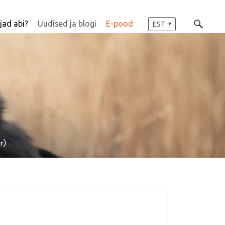
jad abi?
Uudised ja blogi
E-pood
EST