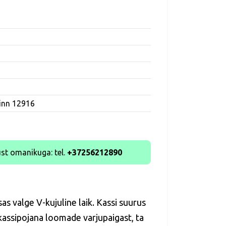
linn 12916
st omanikuga: tel.
+37256212890
s valge V-kujuline laik. Kassi suurus
kassipojana loomade varjupaigast, ta