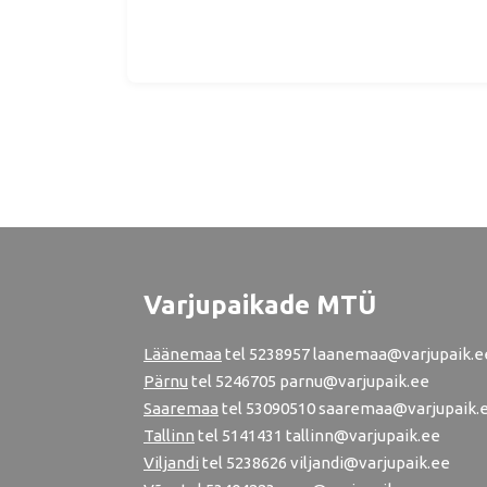
Varjupaikade MTÜ
Läänemaa
tel
5238957
laanemaa@varjupaik.e
Pärnu
tel
5246705
parnu@varjupaik.ee
Saaremaa
tel 53090510 saaremaa@varjupaik.
Tallinn
tel
5141431
tallinn@varjupaik.ee
Viljandi
tel
5238626
viljandi@varjupaik.ee