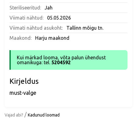
Steriliseeritud:
Jah
Viimati nähtud:
05.05.2026
Viimati nähtud asukoht:
Tallinn mõigu tn.
Maakond:
Harju maakond
Kui märkad looma, võta palun ühendust
omanikuga: tel.
5204592
Kirjeldus
must-valge
/
Vajad abi?
Kadunud loomad