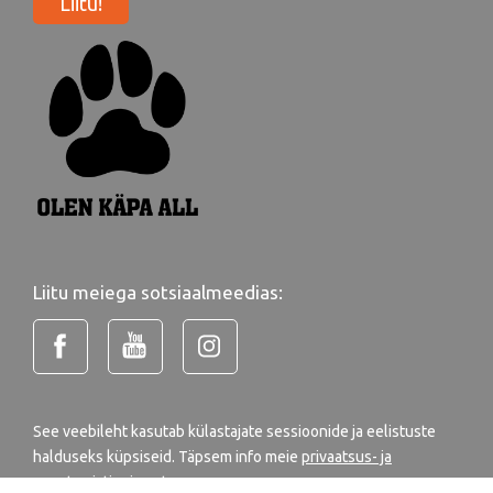
Liitu!
Liitu meiega sotsiaalmeedias:
See veebileht kasutab külastajate sessioonide ja eelistuste
halduseks küpsiseid. Täpsem info meie
privaatsus- ja
annetamistingimustes
.