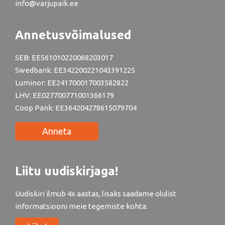
info@varjupaik.ee
Annetusvõimalused
SEB: EE561010220068203017
Swedbank: EE342200221043391225
Luminor: EE241700017003582822
LHV: EE027700771001366179
Coop Pank: EE364204278615079704
Anneta
Liitu uudiskirjaga!
Uudiskiri ilmub 4x aastas, lisaks saadame olulist
informatsiooni meie tegemiste kohta.