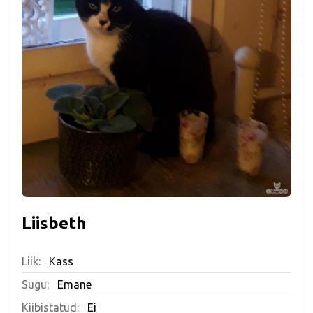
Liisbeth
Liik:
Kass
Sugu:
Emane
Kiibistatud:
Ei