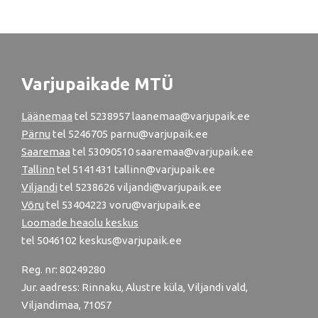
Varjupaikade MTÜ
Läänemaa
tel
5238957
laanemaa@varjupaik.ee
Pärnu
tel
5246705
parnu@varjupaik.ee
Saaremaa
tel 53090510 saaremaa@varjupaik.ee
Tallinn
tel
5141431
tallinn@varjupaik.ee
Viljandi
tel
5238626
viljandi@varjupaik.ee
Võru
tel
53404223
voru@varjupaik.ee
Loomade heaolu keskus
tel
5046102
keskus@varjupaik.ee
Reg. nr: 80249280
Jur. aadress: Rinnaku, Alustre küla, Viljandi vald,
Viljandimaa, 71057