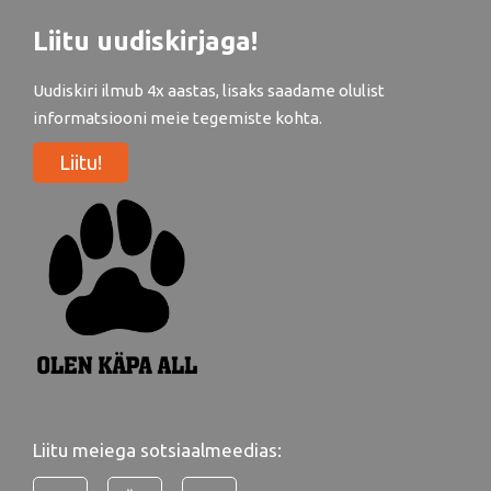
Liitu uudiskirjaga!
Uudiskiri ilmub 4x aastas, lisaks saadame olulist
informatsiooni meie tegemiste kohta.
Liitu!
Liitu meiega sotsiaalmeedias: