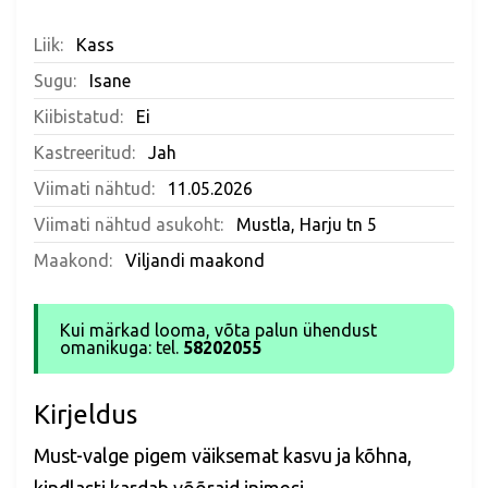
Liik:
Kass
Sugu:
Isane
Kiibistatud:
Ei
Kastreeritud:
Jah
Viimati nähtud:
11.05.2026
Viimati nähtud asukoht:
Mustla, Harju tn 5
Maakond:
Viljandi maakond
Kui märkad looma, võta palun ühendust
omanikuga: tel.
58202055
Kirjeldus
Must-valge pigem väiksemat kasvu ja kõhna,
kindlasti kardab võõraid inimesi