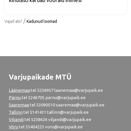
/
Vajad abi?
Kadunud loomad
Varjupaikade MTÜ
Läänemaa
tel
5238957
laanemaa@varjupaik.ee
Pärnu
tel
5246705
parnu@varjupaik.ee
Saaremaa
tel 53090510 saaremaa@varjupaik.ee
Tallinn
tel
5141431
tallinn@varjupaik.ee
Viljandi
tel
5238626
viljandi@varjupaik.ee
Võru
tel
53404223
voru@varjupaik.ee