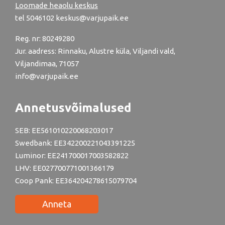
Loomade heaolu keskus
tel
5046102
keskus@varjupaik.ee
Reg. nr: 80249280
Jur. aadress: Rinnaku, Alustre küla, Viljandi vald,
Viljandimaa, 71057
info@varjupaik.ee
Annetusvõimalused
SEB: EE561010220068203017
Swedbank: EE342200221043391225
Luminor: EE241700017003582822
LHV: EE027700771001366179
Coop Pank: EE364204278615079704
Anneta