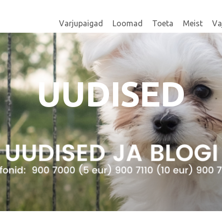
Varjupaigad
Loomad
Toeta
Meist
Va
UUDISED