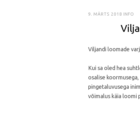
9. MÄRTS 2018
INFO
Vilj
Viljandi loomade var
Kui sa oled hea suhtl
osalise koormusega, 
pingetaluvusega inime
võimalus käia loomi