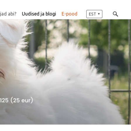
jad abi?
Uudised ja blogi
E-pood
EST