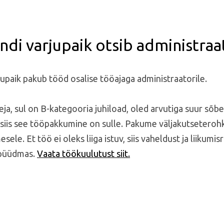
andi varjupaik otsib administraa
jupaik pakub tööd osalise tööajaga administraatorile.
eja, sul on B-kategooria juhiload, oled arvutiga suur sõb
siis see tööpakkumine on sulle. Pakume väljakutseteroh
sele. Et töö ei oleks liiga istuv, siis vaheldust ja liikum
 püüdmas.
Vaata töökuulutust siit.