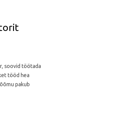
torit
er, soovid töötada
ket tööd hea
isrõõmu pakub