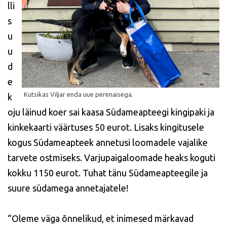
lli
s
u
u
d
e
k
oju läinud koer sai kaasa Südameapteegi kingipaki ja
kinkekaarti väärtuses 50 eurot. Lisaks kingitusele
kogus Südameapteek annetusi loomadele vajalike
tarvete ostmiseks. Varjupaigaloomade heaks koguti
kokku 1150 eurot. Tuhat tänu Südameapteegile ja
suure südamega annetajatele!
“Oleme väga õnnelikud, et inimesed märkavad