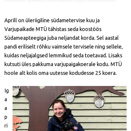
Aprill on üleriigiline südametervise kuu ja
Varjupaikade MTÜ tähistas seda koostöös
Südameapteegiga juba neljandat korda. Sel aastal
pandi eriliselt rõhku vaimsele tervisele ning sellele,
kuidas neljajalgsed lemmikud seda toetavad. Lisaks
kutsuti üles pakkuma varjupaigakoerale kodu. MTÜ
hoole alt kolis oma uutesse kodudesse 25 koera.
Ig
a
a
p
ri