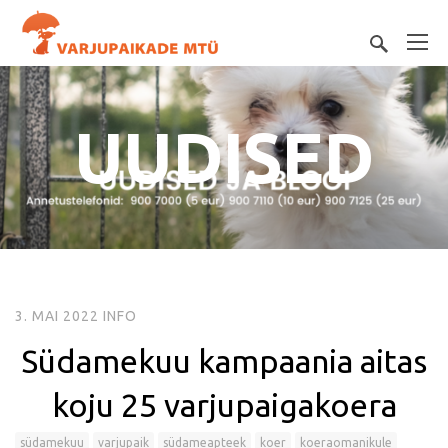
UUDISED
3. MAI 2022
INFO
Südamekuu kampaania aitas
koju 25 varjupaigakoera
südamekuu
varjupaik
südameapteek
koer
koeraomanikule