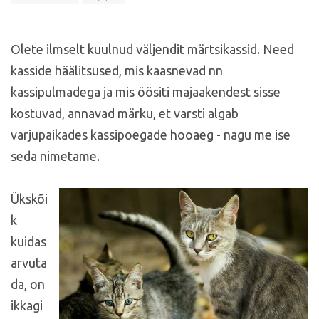
Olete ilmselt kuulnud väljendit märtsikassid. Need
kasside häälitsused, mis kaasnevad nn
kassipulmadega ja mis öösiti majaakendest sisse
kostuvad, annavad märku, et varsti algab
varjupaikades kassipoegade hooaeg - nagu me ise
seda nimetame.
Ükskõi
k
kuidas
arvuta
da, on
ikkagi