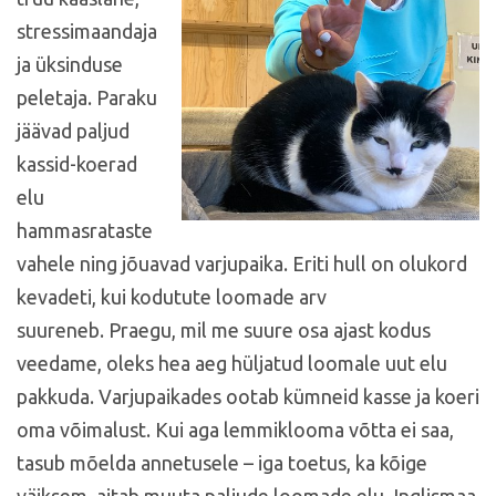
stressimaandaja
ja üksinduse
peletaja. Paraku
jäävad paljud
kassid-koerad
elu
hammasrataste
vahele ning jõuavad varjupaika. Eriti hull on olukord
kevadeti, kui kodutute loomade arv
suureneb. Praegu, mil me suure osa ajast kodus
veedame, oleks hea aeg hüljatud loomale uut elu
pakkuda. Varjupaikades ootab kümneid kasse ja koeri
oma võimalust. Kui aga lemmiklooma võtta ei saa,
tasub mõelda annetusele – iga toetus, ka kõige