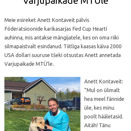
Varjupaikade MTÜle
Meie esireket Anett Kontaveit pälvis
Föderatsioonide karikasarjas Fed Cup Hearti
auhinna, mis antakse mängijatele, kes on oma riiki
silmapaistvalt esindanud. Tiitliga kaasas käiva 2000
USA dollari suuruse tšeki otsustas Anett annetada
Varjupaikade MTÜ’le.
Anett Kontaveit:
“Mul on ülimalt
hea meel fännide
üle, kes minu
poolt hääletasid.
Aitäh! Tänu