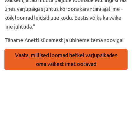
väiksem, aitab muuta paljude loomade elu. Inglismaa
ühes varjupaigas juhtus koroonakarantiini ajal ime -
kõik loomad leidsid uue kodu. Eestis võiks ka väike
ime juhtuda.”
Täname Anetti südamest ja ühineme tema sooviga!
Vaata, millised loomad hetkel varjupaikades
oma väikest imet ootavad