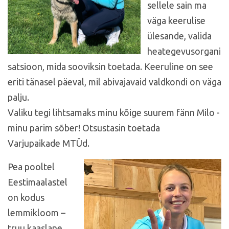
sellele sain ma
väga keerulise
ülesande, valida
heategevusorgani
satsioon, mida sooviksin toetada. Keeruline on see
eriti tänasel päeval, mil abivajavaid valdkondi on väga
palju.
Valiku tegi lihtsamaks minu kõige suurem fänn Milo -
minu parim sõber! Otsustasin toetada
Varjupaikade MTÜd.
Pea pooltel
Eestimaalastel
on kodus
lemmikloom –
truu kaaslane,