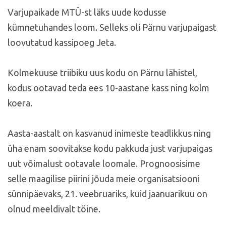
Varjupaikade MTÜ-st läks uude kodusse
kümnetuhandes loom. Selleks oli Pärnu varjupaigast
loovutatud kassipoeg Jeta.
Kolmekuuse triibiku uus kodu on Pärnu lähistel,
kodus ootavad teda ees 10-aastane kass ning kolm
koera.
Aasta-aastalt on kasvanud inimeste teadlikkus ning
üha enam soovitakse kodu pakkuda just varjupaigas
uut võimalust ootavale loomale. Prognoosisime
selle maagilise piirini jõuda meie organisatsiooni
sünnipäevaks, 21. veebruariks, kuid jaanuarikuu on
olnud meeldivalt töine.