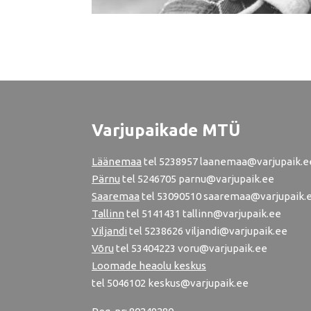
Varjupaikade MTÜ
Läänemaa
tel
5238957
laanemaa@varjupaik.e
Pärnu
tel
5246705
parnu@varjupaik.ee
Saaremaa
tel 53090510 saaremaa@varjupaik.
Tallinn
tel
5141431
tallinn@varjupaik.ee
Viljandi
tel
5238626
viljandi@varjupaik.ee
Võru
tel
53404223
voru@varjupaik.ee
Loomade heaolu keskus
tel
5046102
keskus@varjupaik.ee