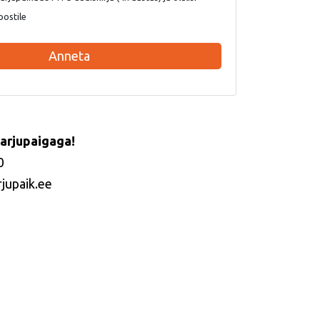
postile
Anneta
arjupaigaga!
0
rjupaik.ee