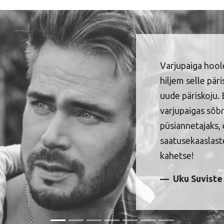
Varjupaiga hool
hiljem selle pär
uude päriskoju. 
varjupaigas sõbr
püsiannetajaks, 
saatusekaaslaste
kahetse!
Uku Suviste