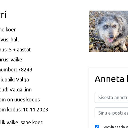
ri
ne koer
vus: hall
us: 5 + aastat
rus: väike
 number: 78243
Anneta 
jupaik: Valga
tud: Valga linn
om on uues kodus
om kodus: 10.11.2023
ik väike isane koer.
Soovin saada Va