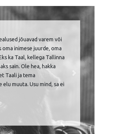
ealused jõuavad varem või
is oma inimese juurde, oma
Eks ka Taal, kellega Tallinna
aks sain. Ole hea, hakka
et Taali ja tema
Next
 elu muuta. Usu mind, sa ei