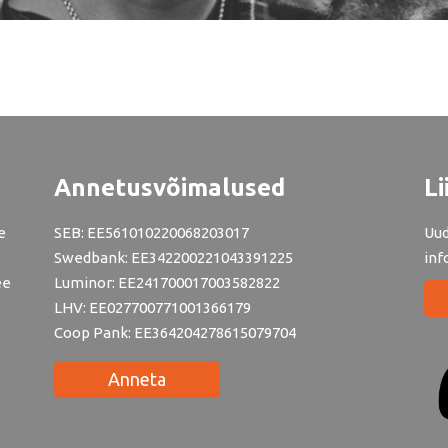
Annetusvõimalused
Li
e
SEB: EE561010220068203017
Uud
Swedbank: EE342200221043391225
inf
ee
Luminor: EE241700017003582822
LHV: EE027700771001366179
Coop Pank: EE364204278615079704
Anneta