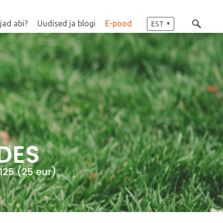
jad abi?
Uudised ja blogi
E-pood
EST