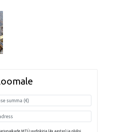
loomale
rjupaikade MTÜ uudiskirja (4x aastas) ja olulisi