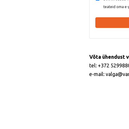
teateid oma e-
Võta ühendust v
tel: +372 529988
e-mail: valga@va