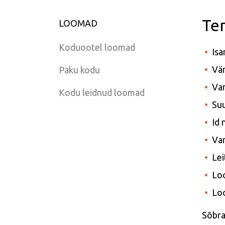
Ter
LOOMAD
Koduootel loomad
Isa
Vär
Paku kodu
Van
Kodu leidnud loomad
Suu
Id
Var
Lei
Lo
Lo
Sõbral