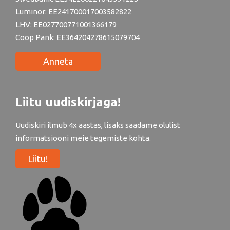
Luminor: EE241700017003582822
LHV: EE027700771001366179
Coop Pank: EE364204278615079704
Anneta
Liitu uudiskirjaga!
Uudiskiri ilmub 4x aastas, lisaks saadame olulist
informatsiooni meie tegemiste kohta.
Liitu!