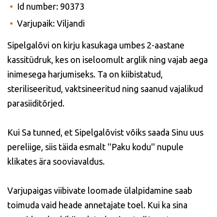
Id number: 90373
Varjupaik: Viljandi
Sipelgalõvi on kirju kasukaga umbes 2-aastane
kassitüdruk, kes on iseloomult arglik ning vajab aega
inimesega harjumiseks. Ta on kiibistatud,
steriliseeritud, vaktsineeritud ning saanud vajalikud
parasiiditõrjed.
Kui Sa tunned, et Sipelgalõvist võiks saada Sinu uus
pereliige, siis täida esmalt ''Paku kodu'' nupule
klikates ära sooviavaldus.
Varjupaigas viibivate loomade ülalpidamine saab
toimuda vaid heade annetajate toel. Kui ka sina