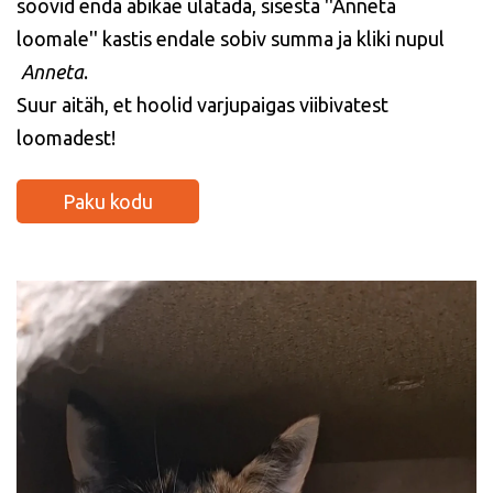
soovid enda abikäe ulatada, sisesta ''Anneta
loomale'' kastis endale sobiv summa ja kliki nupul
Anneta
.
Suur aitäh, et hoolid varjupaigas viibivatest
loomadest!
Paku kodu