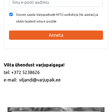
Soovin saada Varjupaikade MTÜ uudiskirja (4x aastas) ja
olulisi teateid oma e-postile
Anneta
Võta ühendust varjupaigaga!
tel: +372 5238626
e-mail: viljandi@varjupaik.ee