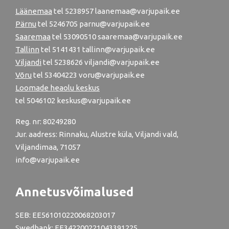
Läänemaa
tel
5238957
laanemaa@varjupaik.ee
Pärnu
tel
5246705
parnu@varjupaik.ee
Saaremaa
tel 53090510 saaremaa@varjupaik.ee
Tallinn
tel
5141431
tallinn@varjupaik.ee
Viljandi
tel
5238626
viljandi@varjupaik.ee
Võru
tel
53404223
voru@varjupaik.ee
Loomade heaolu keskus
tel
5046102
keskus@varjupaik.ee
Reg. nr: 80249280
Jur. aadress: Rinnaku, Alustre küla, Viljandi vald,
Viljandimaa, 71057
info@varjupaik.ee
Annetusvõimalused
SEB: EE561010220068203017
Swedbank: EE342200221043391225