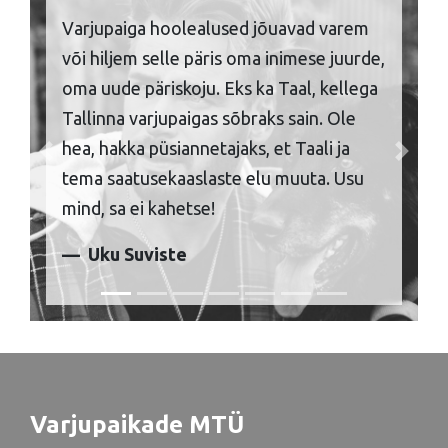
Varjupaiga hoolealused jõuavad varem
või hiljem selle päris oma inimese juurde,
oma uude päriskoju. Eks ka Taal, kellega
Tallinna varjupaigas sõbraks sain. Ole
hea, hakka püsiannetajaks, et Taali ja
Previous
Next
tema saatusekaaslaste elu muuta. Usu
mind, sa ei kahetse!
Uku Suviste
Varjupaikade MTÜ