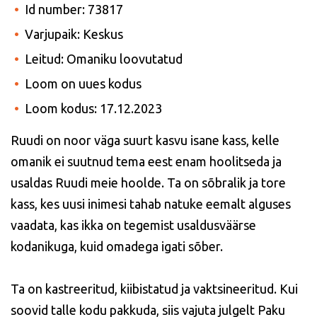
Id number: 73817
Varjupaik: Keskus
Leitud: Omaniku loovutatud
Loom on uues kodus
Loom kodus: 17.12.2023
Ruudi on noor väga suurt kasvu isane kass, kelle
omanik ei suutnud tema eest enam hoolitseda ja
usaldas Ruudi meie hoolde. Ta on sõbralik ja tore
kass, kes uusi inimesi tahab natuke eemalt alguses
vaadata, kas ikka on tegemist usaldusväärse
kodanikuga, kuid omadega igati sõber.
Ta on kastreeritud, kiibistatud ja vaktsineeritud.
Kui
soovid talle kodu pakkuda, siis vajuta julgelt Paku