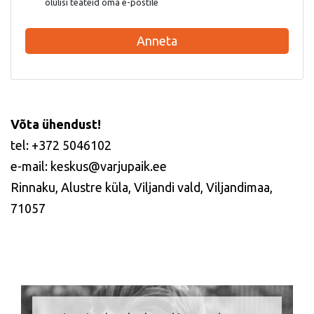
olulisi teateid oma e-postile
Anneta
Võta ühendust!
tel: +372 5046102
e-mail: keskus@varjupaik.ee
Rinnaku, Alustre küla, Viljandi vald, Viljandimaa,
71057