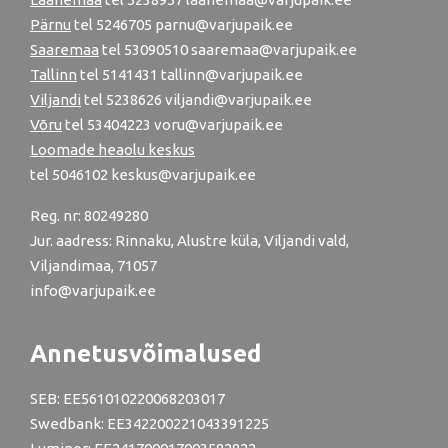
Pärnu
tel
5246705
parnu@varjupaik.ee
Saaremaa
tel 53090510 saaremaa@varjupaik.ee
Tallinn
tel
5141431
tallinn@varjupaik.ee
Viljandi
tel
5238626
viljandi@varjupaik.ee
Võru
tel
53404223
voru@varjupaik.ee
Loomade heaolu keskus
tel
5046102
keskus@varjupaik.ee
Reg. nr: 80249280
Jur. aadress: Rinnaku, Alustre küla, Viljandi vald,
Viljandimaa, 71057
info@varjupaik.ee
Annetusvõimalused
SEB: EE561010220068203017
Swedbank: EE342200221043391225