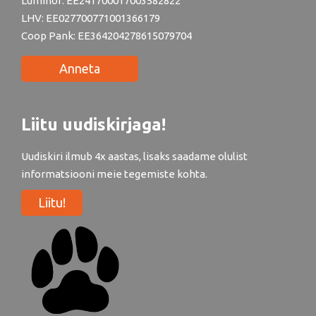
Luminor: EE241700017003582822
LHV: EE027700771001366179
Coop Pank: EE364204278615079704
Anneta
Liitu uudiskirjaga!
Uudiskiri ilmub 4x aastas, lisaks saadame olulist
informatsiooni meie tegemiste kohta.
Liitu!