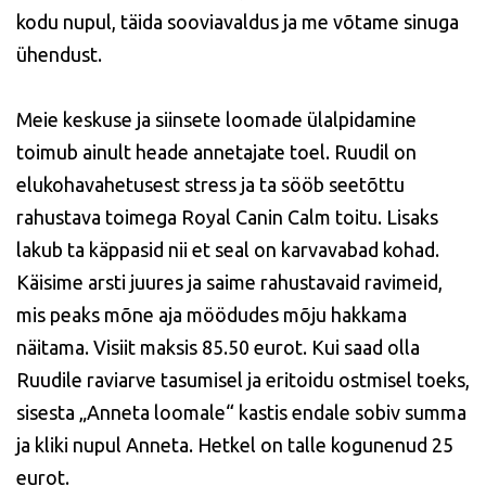
kodu nupul, täida sooviavaldus ja me võtame sinuga
ühendust.
Meie keskuse ja siinsete loomade ülalpidamine
toimub ainult heade annetajate toel. Ruudil on
elukohavahetusest stress ja ta sööb seetõttu
rahustava toimega Royal Canin Calm toitu. Lisaks
lakub ta käppasid nii et seal on karvavabad kohad.
Käisime arsti juures ja saime rahustavaid ravimeid,
mis peaks mõne aja möödudes mõju hakkama
näitama. Visiit maksis 85.50 eurot. Kui saad olla
Ruudile raviarve tasumisel ja eritoidu ostmisel toeks,
sisesta „Anneta loomale“ kastis endale sobiv summa
ja kliki nupul Anneta. Hetkel on talle kogunenud 25
eurot.