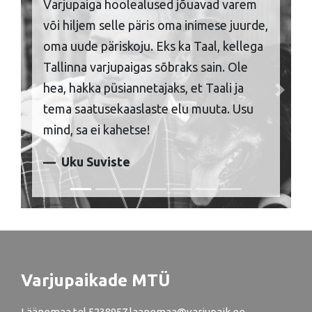
Varjupaiga hoolealused jõuavad varem
või hiljem selle päris oma inimese juurde,
oma uude päriskoju. Eks ka Taal, kellega
Tallinna varjupaigas sõbraks sain. Ole
hea, hakka püsiannetajaks, et Taali ja
Previous
Next
tema saatusekaaslaste elu muuta. Usu
mind, sa ei kahetse!
Uku Suviste
Varjupaikade MTÜ
Läänemaa
tel
5238957
laanemaa@varjupaik.ee