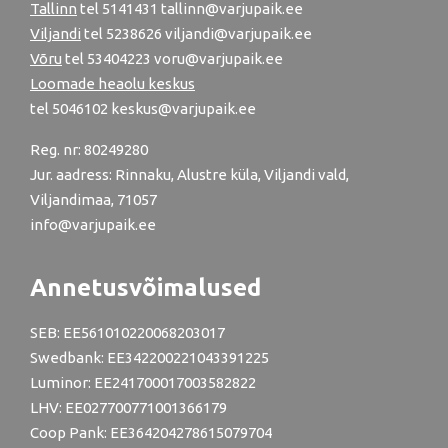
Tallinn
tel
5141431
tallinn@varjupaik.ee
Viljandi
tel
5238626
viljandi@varjupaik.ee
Võru
tel
53404223
voru@varjupaik.ee
Loomade heaolu keskus
tel
5046102
keskus@varjupaik.ee
Reg. nr: 80249280
Jur. aadress: Rinnaku, Alustre küla, Viljandi vald,
Viljandimaa, 71057
info@varjupaik.ee
Annetusvõimalused
SEB: EE561010220068203017
Swedbank: EE342200221043391225
Luminor: EE241700017003582822
LHV: EE027700771001366179
Coop Pank: EE364204278615079704