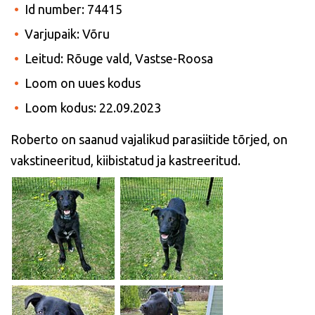
Id number: 74415
Varjupaik: Võru
Leitud: Rõuge vald, Vastse-Roosa
Loom on uues kodus
Loom kodus: 22.09.2023
Roberto on saanud vajalikud parasiitide tõrjed, on
vakstineeritud, kiibistatud ja kastreeritud.