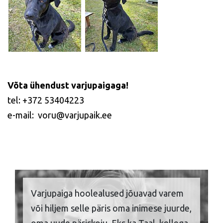
Võta ühendust varjupaigaga!
tel: +372 53404223
e-mail: voru@varjupaik.ee
Varjupaiga hoolealused jõuavad varem
või hiljem selle päris oma inimese juurde,