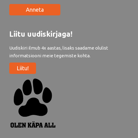
Anneta
Liitu uudiskirjaga!
Uudiskiri ilmub 4x aastas, lisaks saadame olulist
informatsiooni meie tegemiste kohta.
Liitu!