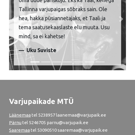
oma uude päriskoju. Eks ka Taal, kellega
Tallinna varjupaigas sõbraks sain. Ole
hea, hakka püsiannetajaks, et Taali ja
Previous
Next
tema saatusekaaslaste elu muuta. Usu
mind, sa ei kahetse!
Uku Suviste
Varjupaikade MTÜ
Läänemaa
tel
5238957
laanemaa@varjupaik.ee
Pärnu
tel
5246705
parnu@varjupaik.ee
Saaremaa
tel 53090510 saaremaa@varjupaik.ee