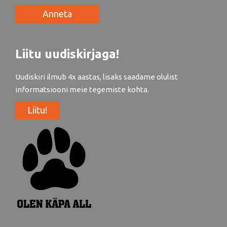
Anneta
Liitu uudiskirjaga!
Uudiskiri ilmub 4x aastas, lisaks saadame olulist
informatsiooni meie tegemiste kohta.
Liitu!