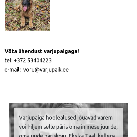
Võta ühendust varjupaigaga!
tel: +372 53404223
e-mail: voru@varjupaik.ee
Varjupaiga hoolealused jõuavad varem
või hiljem selle päris oma inimese juurde,
oma uude päriskoju. Eks ka Taal, kellega