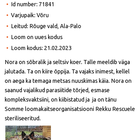
Id number: 71841
Varjupaik: Võru
Leitud: Rõuge vald, Ala-Palo
Loom on uues kodus
Loom kodus: 21.02.2023
Nora on sõbralik ja seltsiv koer. Talle meeldib väga
jalutada. Ta on kiire õppija. Ta vajaks inimest, kellel
on aega ka temaga metsas nuuskimas käia. Nora on
saanud vajalikud parasiitide tõrjed, esmase
kompleksvaktsiini, on kiibistatud ja ja on tänu
Somme loomakaitseorganisatsiooni Rekku Rescuele
steriliseeritud.