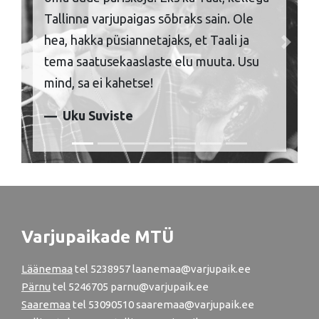
Tallinna varjupaigas sõbraks sain. Ole
hea, hakka püsiannetajaks, et Taali ja
Previous
Next
tema saatusekaaslaste elu muuta. Usu
mind, sa ei kahetse!
Uku Suviste
Varjupaikade MTÜ
Läänemaa
tel
5238957
laanemaa@varjupaik.ee
Pärnu
tel
5246705
parnu@varjupaik.ee
Saaremaa
tel 53090510 saaremaa@varjupaik.ee