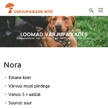
Nora
Emane koer
Värvus: must piirdega
Vanus: 5 + aastat
Suurus: suur