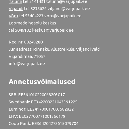
Tallinn
tel
5141431
tallinn@varjupaik.ee
Viljandi
tel
5238626
viljandi@varjupaik.ee
Võru
tel
53404223
voru@varjupaik.ee
Loomade heaolu keskus
tel
5046102
keskus@varjupaik.ee
Reg. nr: 80249280
Jur. aadress: Rinnaku, Alustre küla, Viljandi vald,
Viljandimaa, 71057
info@varjupaik.ee
Annetusvõimalused
SEB: EE561010220068203017
Swedbank: EE342200221043391225
Luminor: EE241700017003582822
LHV: EE027700771001366179
Coop Pank: EE364204278615079704