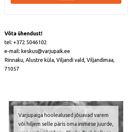
Võta ühendust!
tel: +372 5046102
e-mail: keskus@varjupaik.ee
Rinnaku, Alustre küla, Viljandi vald, Viljandimaa,
71057
Varjupaiga hoolealused jõuavad varem
või hiljem selle päris oma inimese juurde,