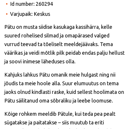
Id number: 260294
Varjupaik: Keskus
Pätu
on musta siidise kasukaga kassihärra, kelle
suured rohelised silmad ja omapärased valged
vurrud teevad ta tõeliselt meeldejäävaks. Tema
väärikas ja veidi mõtlik pilk peidab endas palju hellust
ja soovi inimese läheduses olla.
Kahjuks lahkus Pätu omanik meie hulgast ning nii
jõudis ta meie hoole alla. Suur elumuutus on tema
jaoks olnud kindlasti raske, kuid sellest hoolimata on
Pätu säilitanud oma sõbraliku ja leebe loomuse.
Kõige rohkem meeldib Pätule, kui teda pea pealt
sügatakse ja paitatakse – siis muutub ta eriti