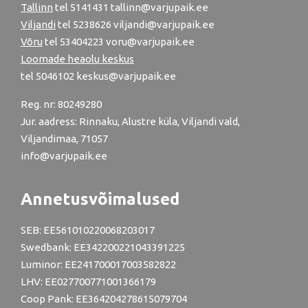
Tallinn
tel
5141431
tallinn@varjupaik.ee
Viljandi
tel
5238626
viljandi@varjupaik.ee
Võru
tel
53404223
voru@varjupaik.ee
Loomade heaolu keskus
tel
5046102
keskus@varjupaik.ee
Reg. nr: 80249280
Jur. aadress: Rinnaku, Alustre küla, Viljandi vald,
Viljandimaa, 71057
info@varjupaik.ee
Annetusvõimalused
SEB: EE561010220068203017
Swedbank: EE342200221043391225
Luminor: EE241700017003582822
LHV: EE027700771001366179
Coop Pank: EE364204278615079704