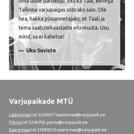
oma uude päriskoju. Eks ka Taal, kellega
Tallinna varjupaigas sõbraks sain. Ole
hea, hakka püsiannetajaks, et Taali ja
Previous
Next
tema saatusekaaslaste elu muuta. Usu
mind, sa ei kahetse!
Uku Suviste
Varjupaikade MTÜ
Läänemaa
tel
5238957
laanemaa@varjupaik.ee
Pärnu
tel
5246705
parnu@varjupaik.ee
Saaremaa
tel 53090510 saaremaa@varjupaik.ee