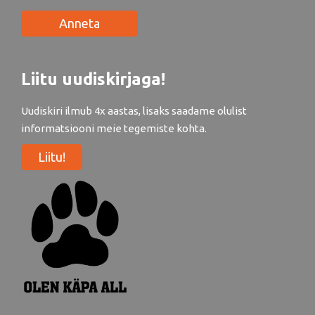
Anneta
Liitu uudiskirjaga!
Uudiskiri ilmub 4x aastas, lisaks saadame olulist
informatsiooni meie tegemiste kohta.
Liitu!