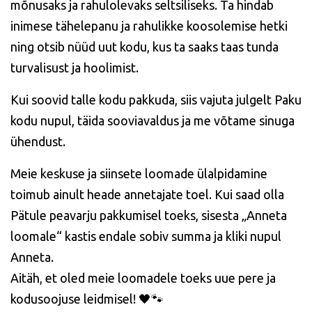
mõnusaks ja rahulolevaks seltsiliseks. Ta hindab
inimese tähelepanu ja rahulikke koosolemise hetki
ning otsib nüüd uut kodu, kus ta saaks taas tunda
turvalisust ja hoolimist.
Kui soovid talle kodu pakkuda, siis vajuta julgelt
Paku
kodu
nupul, täida sooviavaldus ja me võtame sinuga
ühendust.
Meie keskuse ja siinsete loomade ülalpidamine
toimub ainult heade annetajate toel. Kui saad olla
Pätule
peavarju pakkumisel toeks, sisesta „Anneta
loomale“ kastis endale sobiv summa ja kliki nupul
Anneta
.
Aitäh, et oled meie loomadele toeks uue pere ja
kodusoojuse leidmisel! 🖤🐾