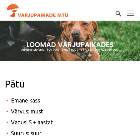
Pätu
Emane kass
Värvus: must
Vanus: 5 + aastat
Suurus: suur