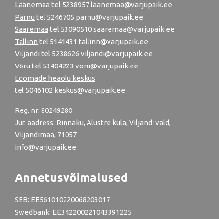
Läänemaa
tel
5238957
laanemaa@varjupaik.ee
Pärnu
tel
5246705
parnu@varjupaik.ee
Saaremaa
tel 53090510 saaremaa@varjupaik.ee
Tallinn
tel
5141431
tallinn@varjupaik.ee
Viljandi
tel
5238626
viljandi@varjupaik.ee
Võru
tel
53404223
voru@varjupaik.ee
Loomade heaolu keskus
tel
5046102
keskus@varjupaik.ee
Reg. nr: 80249280
Jur. aadress: Rinnaku, Alustre küla, Viljandi vald,
Viljandimaa, 71057
info@varjupaik.ee
Annetusvõimalused
SEB: EE561010220068203017
Swedbank: EE342200221043391225