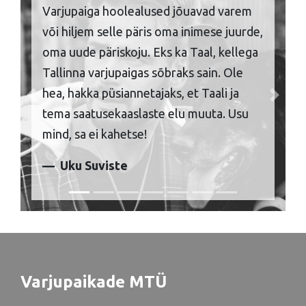
Varjupaiga hoolealused jõuavad varem
või hiljem selle päris oma inimese juurde,
oma uude päriskoju. Eks ka Taal, kellega
Tallinna varjupaigas sõbraks sain. Ole
hea, hakka püsiannetajaks, et Taali ja
Previous
Next
tema saatusekaaslaste elu muuta. Usu
mind, sa ei kahetse!
Uku Suviste
Varjupaikade MTÜ