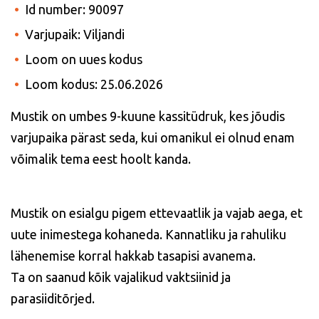
Id number: 90097
Varjupaik: Viljandi
Loom on uues kodus
Loom kodus: 25.06.2026
Mustik on umbes 9-kuune kassitüdruk, kes jõudis
varjupaika pärast seda, kui omanikul ei olnud enam
võimalik tema eest hoolt kanda.
Mustik on esialgu pigem ettevaatlik ja vajab aega, et
uute inimestega kohaneda. Kannatliku ja rahuliku
lähenemise korral hakkab tasapisi avanema.
Ta on saanud kõik vajalikud vaktsiinid ja
parasiiditõrjed.