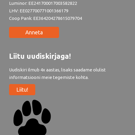
Luminor: EE241700017003582822
LHV: EE027700771001366179
Coop Pank: EE364204278615079704
Anneta
Liitu uudiskirjaga!
Uudiskiri ilmub 4x aastas, lisaks saadame olulist
informatsiooni meie tegemiste kohta.
Liitu!