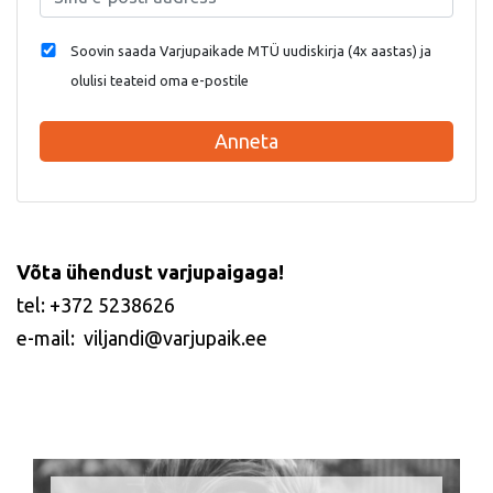
Soovin saada Varjupaikade MTÜ uudiskirja (4x aastas) ja
olulisi teateid oma e-postile
Anneta
Võta ühendust varjupaigaga!
tel: +372 5238626
e-mail: viljandi@varjupaik.ee