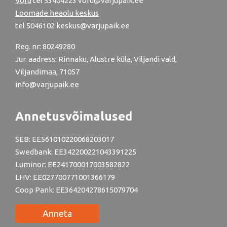
Võru
tel
53404223
voru@varjupaik.ee
Loomade heaolu keskus
tel
5046102
keskus@varjupaik.ee
Reg. nr: 80249280
Jur. aadress: Rinnaku, Alustre küla, Viljandi vald,
Viljandimaa, 71057
info@varjupaik.ee
Annetusvõimalused
SEB: EE561010220068203017
Swedbank: EE342200221043391225
Luminor: EE241700017003582822
LHV: EE027700771001366179
Coop Pank: EE364204278615079704
Anneta