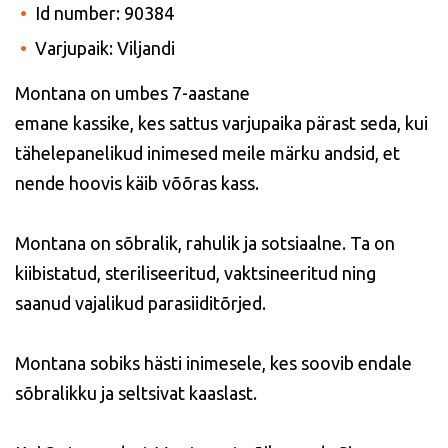
Id number: 90384
Varjupaik: Viljandi
Montana on umbes 7-aastane
emane kassike, kes sattus varjupaika pärast seda, kui
tähelepanelikud inimesed meile märku andsid, et
nende hoovis käib võõras kass.
Montana on sõbralik, rahulik ja sotsiaalne. Ta on
kiibistatud, steriliseeritud, vaktsineeritud ning
saanud vajalikud parasiiditõrjed.
Montana sobiks hästi inimesele, kes soovib endale
sõbralikku ja seltsivat kaaslast.