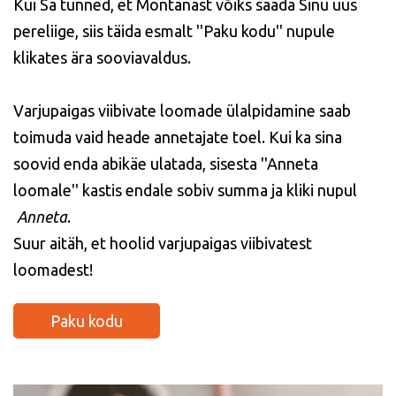
Kui Sa tunned, et Montanast võiks saada Sinu uus
pereliige, siis täida esmalt ''Paku kodu'' nupule
klikates ära sooviavaldus.
Varjupaigas viibivate loomade ülalpidamine saab
toimuda vaid heade annetajate toel. Kui ka sina
soovid enda abikäe ulatada, sisesta ''Anneta
loomale'' kastis endale sobiv summa ja kliki nupul
Anneta
.
Suur aitäh, et hoolid varjupaigas viibivatest
loomadest!
Paku kodu