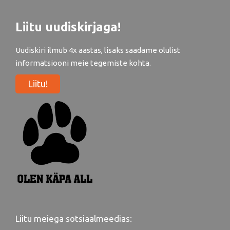
Liitu uudiskirjaga!
Uudiskiri ilmub 4x aastas, lisaks saadame olulist
informatsiooni meie tegemiste kohta.
Liitu!
Liitu meiega sotsiaalmeedias: