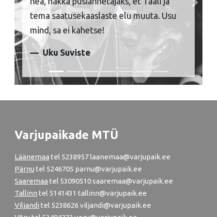
hea, hakka püsiannetajaks, et Taali ja
Previous
Next
tema saatusekaaslaste elu muuta. Usu
mind, sa ei kahetse!
Uku Suviste
Varjupaikade MTÜ
Läänemaa
tel
5238957
laanemaa@varjupaik.ee
Pärnu
tel
5246705
parnu@varjupaik.ee
Saaremaa
tel 53090510 saaremaa@varjupaik.ee
Tallinn
tel
5141431
tallinn@varjupaik.ee
Viljandi
tel
5238626
viljandi@varjupaik.ee