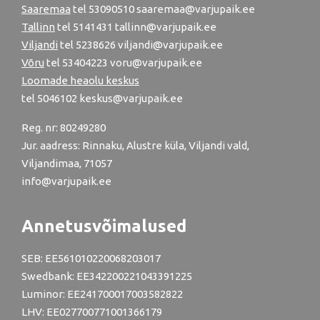
Saaremaa
tel 53090510 saaremaa@varjupaik.ee
Tallinn
tel
5141431
tallinn@varjupaik.ee
Viljandi
tel
5238626
viljandi@varjupaik.ee
Võru
tel
53404223
voru@varjupaik.ee
Loomade heaolu keskus
tel
5046102
keskus@varjupaik.ee
Reg. nr: 80249280
Jur. aadress: Rinnaku, Alustre küla, Viljandi vald,
Viljandimaa, 71057
info@varjupaik.ee
Annetusvõimalused
SEB: EE561010220068203017
Swedbank: EE342200221043391225
Luminor: EE241700017003582822
LHV: EE027700771001366179