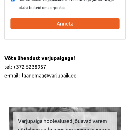
olulisi teateid oma e-postile
Anneta
Võta ühendust varjupaigaga!
tel: +372 5238957
e-mail: laanemaa@varjupaik.ee
Varjupaiga hoolealused jõuavad varem
või hiljem selle päris oma inimese juurde,