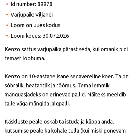
Id number: 89978
Varjupaik: Viljandi
Loom on uues kodus
Loom kodus: 30.07.2026
Kenzo sattus varjupaika pärast seda, kui omanik pidi
temast loobuma.
Kenzo on 10-aastane isane segavereline koer. Ta on
sõbralik, heatahtlik ja rõõmus. Tema lemmik
mänguasjadeks on erinevad pallid. Näiteks meeldib
talle väga mängida jalgpalli.
Käskluste peale oskab ta istuda ja käppa anda,
kutsumise peale ka kohale tulla (kui miski põnevam