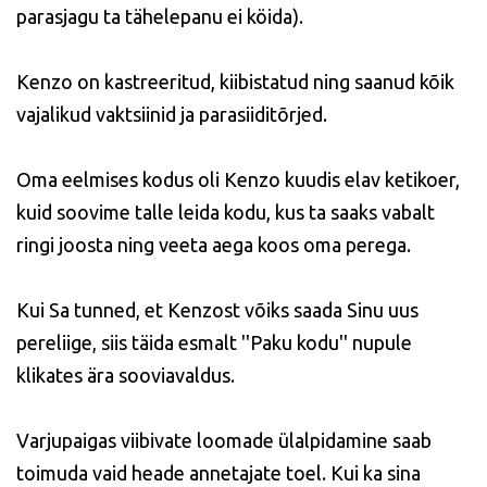
parasjagu ta tähelepanu ei köida).
Kenzo on kastreeritud, kiibistatud ning saanud kõik
vajalikud vaktsiinid ja parasiiditõrjed.
Oma eelmises kodus oli Kenzo kuudis elav ketikoer,
kuid soovime talle leida kodu, kus ta saaks vabalt
ringi joosta ning veeta aega koos oma perega.
Kui Sa tunned, et Kenzost võiks saada Sinu uus
pereliige, siis täida esmalt ''Paku kodu'' nupule
klikates ära sooviavaldus.
Varjupaigas viibivate loomade ülalpidamine saab
toimuda vaid heade annetajate toel. Kui ka sina