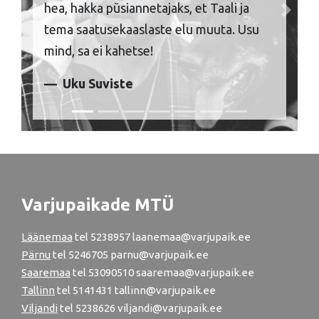
hea, hakka püsiannetajaks, et Taali ja
Previous
Next
tema saatusekaaslaste elu muuta. Usu
mind, sa ei kahetse!
Uku Suviste
Varjupaikade MTÜ
Läänemaa
tel
5238957
laanemaa@varjupaik.ee
Pärnu
tel
5246705
parnu@varjupaik.ee
Saaremaa
tel 53090510 saaremaa@varjupaik.ee
Tallinn
tel
5141431
tallinn@varjupaik.ee
Viljandi
tel
5238626
viljandi@varjupaik.ee