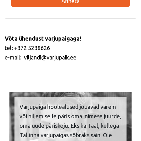
Anneta
Võta ühendust varjupaigaga!
tel: +372 5238626
e-mail: viljandi@varjupaik.ee
Varjupaiga hoolealused jõuavad varem
või hiljem selle päris oma inimese juurde,
oma uude päriskoju. Eks ka Taal, kellega
Tallinna varjupaigas sõbraks sain. Ole