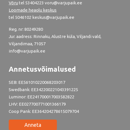
Võru
tel
53404223
voru@varjupaik.ee
Loomade heaolu keskus
tel
5046102
keskus@varjupaik.ee
Reg. nr: 80249280
Jur. aadress: Rinnaku, Alustre küla, Viljandi vald,
Viljandimaa, 71057
info@varjupaik.ee
Annetusvõimalused
SEB: EE561010220068203017
Swedbank: EE342200221043391225
Luminor: EE241700017003582822
LHV: EE027700771001366179
Coop Pank: EE364204278615079704
Anneta