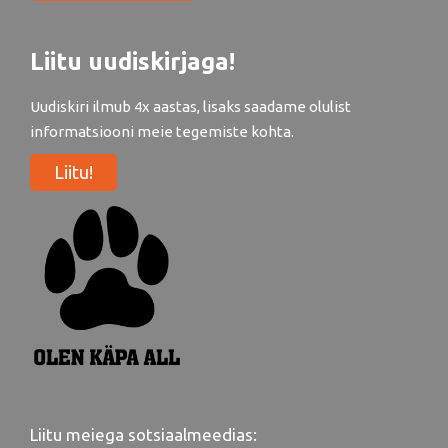
Liitu uudiskirjaga!
Uudiskiri ilmub 4x aastas, lisaks saadame olulist
informatsiooni meie tegemiste kohta.
Liitu!
Liitu meiega sotsiaalmeedias: