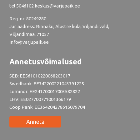
tel
5046102
keskus@varjupaik.ee
Reg. nr: 80249280
Jur. aadress: Rinnaku, Alustre küla, Viljandi vald,
Viljandimaa, 71057
info@varjupaik.ee
Annetusvõimalused
SEB: EE561010220068203017
Swedbank: EE342200221043391225
Luminor: EE241700017003582822
LHV: EE027700771001366179
Coop Pank: EE364204278615079704
Anneta