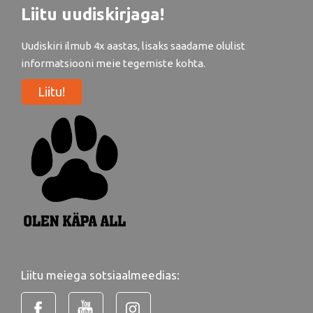
Liitu uudiskirjaga!
Uudiskiri ilmub 4x aastas, lisaks saadame olulist
informatsiooni meie tegemiste kohta.
Liitu!
Liitu meiega sotsiaalmeedias: