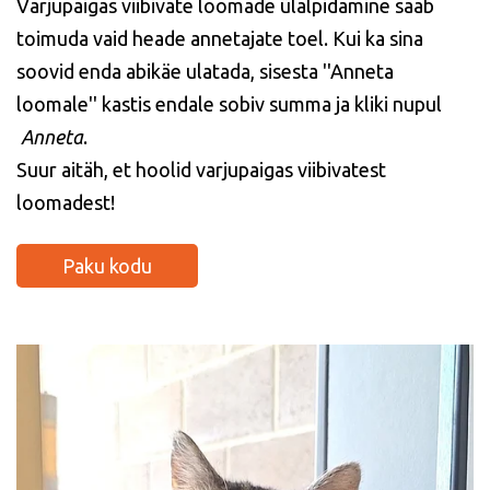
Varjupaigas viibivate loomade ülalpidamine saab
toimuda vaid heade annetajate toel. Kui ka sina
soovid enda abikäe ulatada, sisesta ''Anneta
loomale'' kastis endale sobiv summa ja kliki nupul
Anneta
.
Suur aitäh, et hoolid varjupaigas viibivatest
loomadest!
Paku kodu