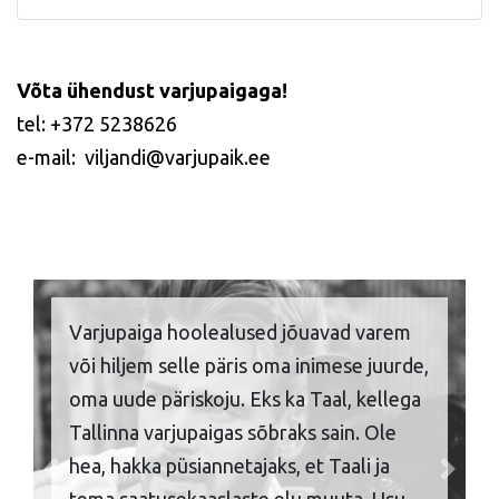
Võta ühendust varjupaigaga!
tel: +372 5238626
e-mail: viljandi@varjupaik.ee
Varjupaiga hoolealused jõuavad varem
või hiljem selle päris oma inimese juurde,
oma uude päriskoju. Eks ka Taal, kellega
Tallinna varjupaigas sõbraks sain. Ole
hea, hakka püsiannetajaks, et Taali ja
Previous
Next