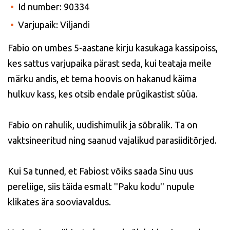
Id number: 90334
Varjupaik: Viljandi
Fabio on umbes 5-aastane kirju kasukaga kassipoiss,
kes sattus varjupaika pärast seda, kui teataja meile
märku andis, et tema hoovis on hakanud käima
hulkuv kass, kes otsib endale prügikastist süüa.
Fabio on rahulik, uudishimulik ja sõbralik. Ta on
vaktsineeritud ning saanud vajalikud parasiiditõrjed.
Kui Sa tunned, et Fabiost võiks saada Sinu uus
pereliige, siis täida esmalt ''Paku kodu'' nupule
klikates ära sooviavaldus.