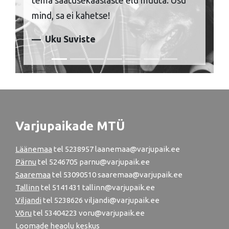
tema saatusekaaslaste elu muuta. Usu
mind, sa ei kahetse!
Uku Suviste
Varjupaikade MTÜ
Läänemaa
tel
5238957
laanemaa@varjupaik.ee
Pärnu
tel
5246705
parnu@varjupaik.ee
Saaremaa
tel 53090510 saaremaa@varjupaik.ee
Tallinn
tel
5141431
tallinn@varjupaik.ee
Viljandi
tel
5238626
viljandi@varjupaik.ee
Võru
tel
53404223
voru@varjupaik.ee
Loomade heaolu keskus