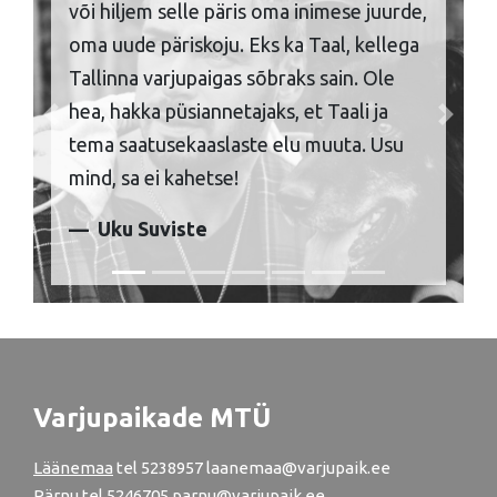
või hiljem selle päris oma inimese juurde,
oma uude päriskoju. Eks ka Taal, kellega
Tallinna varjupaigas sõbraks sain. Ole
hea, hakka püsiannetajaks, et Taali ja
Previous
Next
tema saatusekaaslaste elu muuta. Usu
mind, sa ei kahetse!
Uku Suviste
Varjupaikade MTÜ
Läänemaa
tel
5238957
laanemaa@varjupaik.ee
Pärnu
tel
5246705
parnu@varjupaik.ee