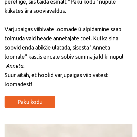
pereliige, siis täida esmalt ''Paku kodu'' nupule
klikates ära sooviavaldus.
Varjupaigas viibivate loomade ülalpidamine saab
toimuda vaid heade annetajate toel. Kui ka sina
soovid enda abikäe ulatada, sisesta ''Anneta
loomale'' kastis endale sobiv summa ja kliki nupul
Anneta
.
Suur aitäh, et hoolid varjupaigas viibivatest
loomadest!
Paku kodu