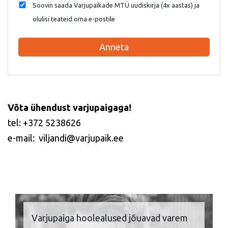
Soovin saada Varjupaikade MTÜ uudiskirja (4x aastas) ja
olulisi teateid oma e-postile
Anneta
Võta ühendust varjupaigaga!
tel: +372 5238626
e-mail: viljandi@varjupaik.ee
Varjupaiga hoolealused jõuavad varem