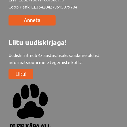
Coop Pank: EE364204278615079704
Anneta
Liitu uudiskirjaga!
Uudiskiri ilmub 4x aastas, lisaks saadame olulist
informatsiooni meie tegemiste kohta.
Liitu!