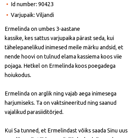
Id number: 90423
Varjupaik: Viljandi
Ermelinda on umbes 3-aastane
kassike, kes sattus varjupaika pärast seda, kui
tähelepanelikud inimesed meile märku andsid, et
nende hoovi on tulnud elama kassiema koos viie
pojaga. Hetkel on Ermelinda koos poegadega
hoiukodus.
Ermelinda on arglik ning vajab aega inimesega
harjumiseks. Ta on vaktsineeritud ning saanud
vajalikud parasiiditõrjed.
Kui Sa tunned, et Ermelindast võiks saada Sinu uus