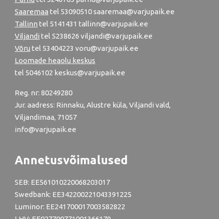
Saaremaa
tel 53090510 saaremaa@varjupaik.ee
Tallinn
tel
5141431
tallinn@varjupaik.ee
Viljandi
tel
5238626
viljandi@varjupaik.ee
Võru
tel
53404223
voru@varjupaik.ee
Loomade heaolu keskus
tel
5046102
keskus@varjupaik.ee
Reg. nr: 80249280
Jur. aadress: Rinnaku, Alustre küla, Viljandi vald,
Viljandimaa, 71057
info@varjupaik.ee
Annetusvõimalused
SEB: EE561010220068203017
Swedbank: EE342200221043391225
Luminor: EE241700017003582822
LHV: EE027700771001366179