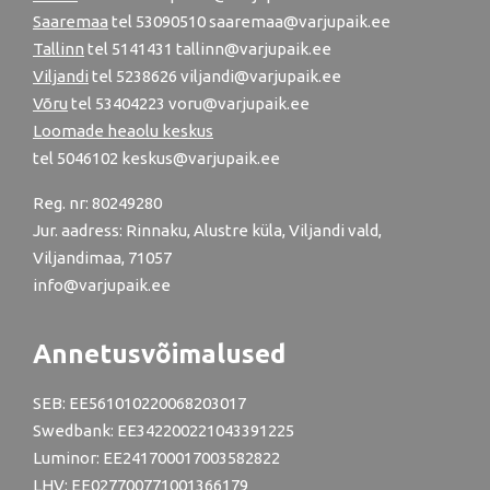
Saaremaa
tel 53090510 saaremaa@varjupaik.ee
Tallinn
tel
5141431
tallinn@varjupaik.ee
Viljandi
tel
5238626
viljandi@varjupaik.ee
Võru
tel
53404223
voru@varjupaik.ee
Loomade heaolu keskus
tel
5046102
keskus@varjupaik.ee
Reg. nr: 80249280
Jur. aadress: Rinnaku, Alustre küla, Viljandi vald,
Viljandimaa, 71057
info@varjupaik.ee
Annetusvõimalused
SEB: EE561010220068203017
Swedbank: EE342200221043391225
Luminor: EE241700017003582822
LHV: EE027700771001366179