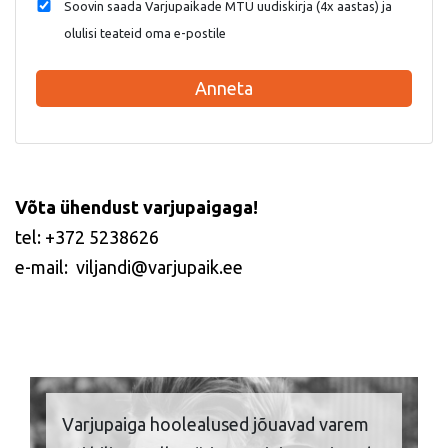
Soovin saada Varjupaikade MTÜ uudiskirja (4x aastas) ja
olulisi teateid oma e-postile
Anneta
Võta ühendust varjupaigaga!
tel: +372 5238626
e-mail: viljandi@varjupaik.ee
Varjupaiga hoolealused jõuavad varem