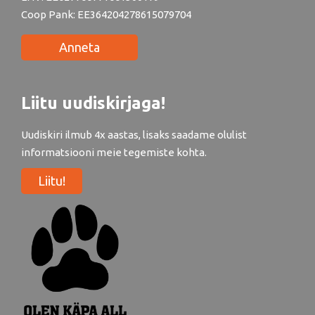
Coop Pank: EE364204278615079704
Anneta
Liitu uudiskirjaga!
Uudiskiri ilmub 4x aastas, lisaks saadame olulist
informatsiooni meie tegemiste kohta.
Liitu!