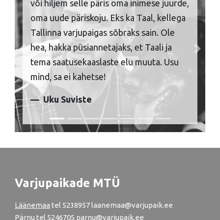
või hiljem selle päris oma inimese juurde,
oma uude päriskoju. Eks ka Taal, kellega
Tallinna varjupaigas sõbraks sain. Ole
hea, hakka püsiannetajaks, et Taali ja
Previous
Next
tema saatusekaaslaste elu muuta. Usu
mind, sa ei kahetse!
Uku Suviste
Varjupaikade MTÜ
Läänemaa
tel
5238957
laanemaa@varjupaik.ee
Pärnu
tel
5246705
parnu@varjupaik.ee