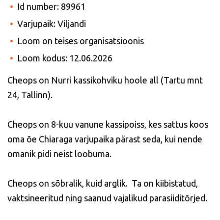
Id number: 89961
Varjupaik: Viljandi
Loom on teises organisatsioonis
Loom kodus: 12.06.2026
Cheops on Nurri kassikohviku hoole all (Tartu mnt
24, Tallinn).
Cheops on 8-kuu vanune kassipoiss, kes sattus koos
oma õe Chiaraga varjupaika pärast seda, kui nende
omanik pidi neist loobuma.
Cheops on sõbralik, kuid arglik. Ta on kiibistatud,
vaktsineeritud ning saanud vajalikud parasiiditõrjed.