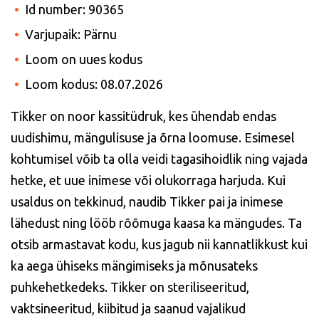
Id number: 90365
Varjupaik: Pärnu
Loom on uues kodus
Loom kodus: 08.07.2026
Tikker
on noor kassitüdruk, kes ühendab endas
uudishimu, mängulisuse ja õrna loomuse. Esimesel
kohtumisel võib ta olla veidi tagasihoidlik ning vajada
hetke, et uue inimese või olukorraga harjuda. Kui
usaldus on tekkinud, naudib Tikker pai ja inimese
lähedust ning lööb rõõmuga kaasa ka mängudes. Ta
otsib armastavat kodu, kus jagub nii kannatlikkust kui
ka aega ühiseks mängimiseks ja mõnusateks
puhkehetkedeks. Tikker on steriliseeritud,
vaktsineeritud, kiibitud ja saanud vajalikud