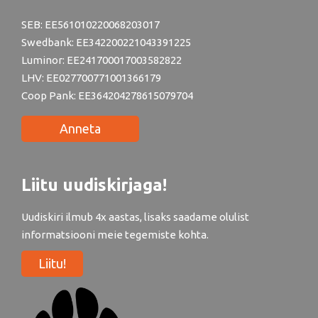
SEB: EE561010220068203017
Swedbank: EE342200221043391225
Luminor: EE241700017003582822
LHV: EE027700771001366179
Coop Pank: EE364204278615079704
Anneta
Liitu uudiskirjaga!
Uudiskiri ilmub 4x aastas, lisaks saadame olulist
informatsiooni meie tegemiste kohta.
Liitu!