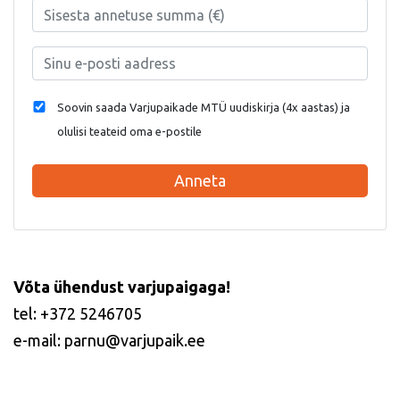
Soovin saada Varjupaikade MTÜ uudiskirja (4x aastas) ja
olulisi teateid oma e-postile
Anneta
Võta ühendust varjupaigaga!
tel: +372 5246705
e-mail: parnu@varjupaik.ee