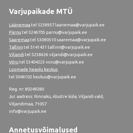
Varjupaikade MTÜ
Läänemaa
tel
5238957
laanemaa@varjupaik.ee
Pärnu
tel
5246705
parnu@varjupaik.ee
Saaremaa
tel 53090510 saaremaa@varjupaik.ee
Tallinn
tel
5141431
tallinn@varjupaik.ee
Viljandi
tel
5238626
viljandi@varjupaik.ee
Võru
tel
53404223
voru@varjupaik.ee
Loomade heaolu keskus
tel
5046102
keskus@varjupaik.ee
Reg. nr: 80249280
Jur. aadress: Rinnaku, Alustre küla, Viljandi vald,
Viljandimaa, 71057
info@varjupaik.ee
Annetusvõimalused