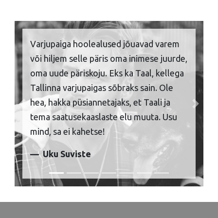
Varjupaiga hoolealused jõuavad varem
või hiljem selle päris oma inimese juurde,
oma uude päriskoju. Eks ka Taal, kellega
Tallinna varjupaigas sõbraks sain. Ole
hea, hakka püsiannetajaks, et Taali ja
Previous
Next
tema saatusekaaslaste elu muuta. Usu
mind, sa ei kahetse!
Uku Suviste