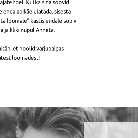
ajate toel. Kui ka sina soovid
e enda abikäe ulatada, sisesta
ta loomale" kastis endale sobiv
 ja kliki nupul Anneta.
itäh, et hoolid varjupaigas
vatest loomadest!