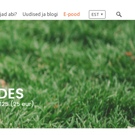
jad abi?
Uudised ja blogi
E-pood
EST