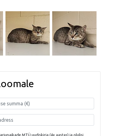
loomale
rjupaikade MTÜ uudiskirja (4x aastas) ja olulisi