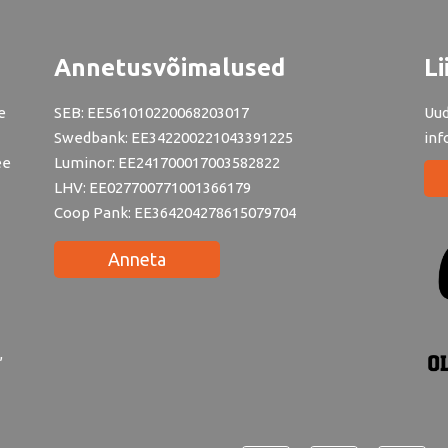
Annetusvõimalused
Li
e
SEB: EE561010220068203017
Uud
Swedbank: EE342200221043391225
inf
ee
Luminor: EE241700017003582822
LHV: EE027700771001366179
Coop Pank: EE364204278615079704
Anneta
,