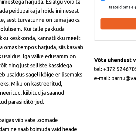
inimestega harjuda. Esialgu võib ta
teateid oma e-
tada peidupaika ja hoida inimesest
e, sest turvatunne on tema jaoks
 olulisem. Kui talle pakkuda
ikku keskkonda, kannatlikku meelt
sta omas tempos harjuda, siis kasvab
 usaldus. Iga väike edusamm on
Võta ühendust v
õit ning just selliste kassidega
tel: +372 524670
eb usaldus sageli kõige erilisemaks
e-mail: parnu@va
eks. Miku on kastreeritud,
neeritud, kiibitud ja saanud
kud parasiiditõrjed.
paigas viibivate loomade
idamine saab toimuda vaid heade