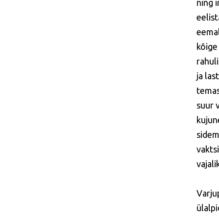
ning 
eelis
eemal
kõige
rahul
ja la
temas
suur v
kujun
sidem
vaktsi
vajali
Varju
ülalp