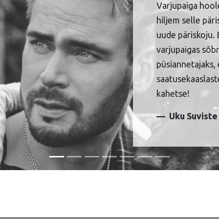
Varjupaiga hool
hiljem selle pär
uude päriskoju. 
varjupaigas sõbr
püsiannetajaks, 
saatusekaaslaste
kahetse!
Uku Suviste