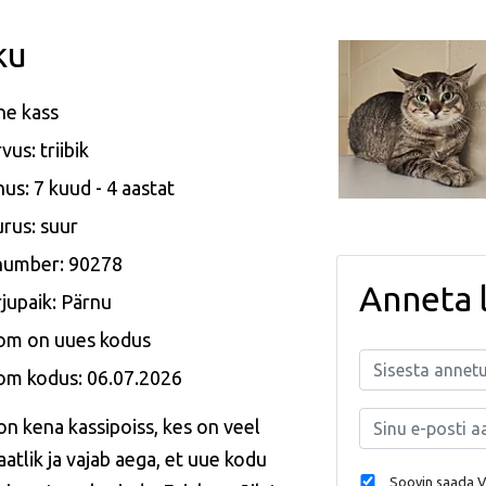
ku
ne kass
vus: triibik
us: 7 kuud - 4 aastat
rus: suur
 number: 90278
Anneta 
jupaik: Pärnu
om on uues kodus
om kodus: 06.07.2026
on kena kassipoiss, kes on veel
aatlik ja vajab aega, et uue kodu
Soovin saada Va