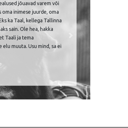
ealused jõuavad varem või
is oma inimese juurde, oma
Eks ka Taal, kellega Tallinna
aks sain. Ole hea, hakka
et Taali ja tema
Next
 elu muuta. Usu mind, sa ei