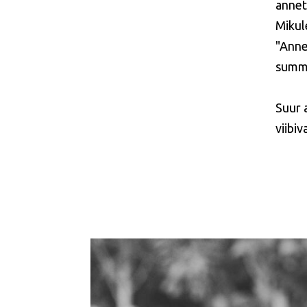
annet
Mikul
"Anne
summa
Suur a
viibi