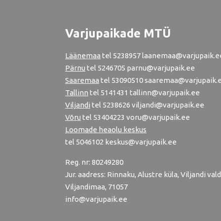
Varjupaikade MTÜ
Läänemaa
tel
5238957
laanemaa@varjupaik.e
Pärnu
tel
5246705
parnu@varjupaik.ee
Saaremaa
tel 53090510 saaremaa@varjupaik.
Tallinn
tel
5141431
tallinn@varjupaik.ee
Viljandi
tel
5238626
viljandi@varjupaik.ee
Võru
tel
53404223
voru@varjupaik.ee
Loomade heaolu keskus
tel
5046102
keskus@varjupaik.ee
Reg. nr: 80249280
Jur. aadress: Rinnaku, Alustre küla, Viljandi vald
Viljandimaa, 71057
info@varjupaik.ee