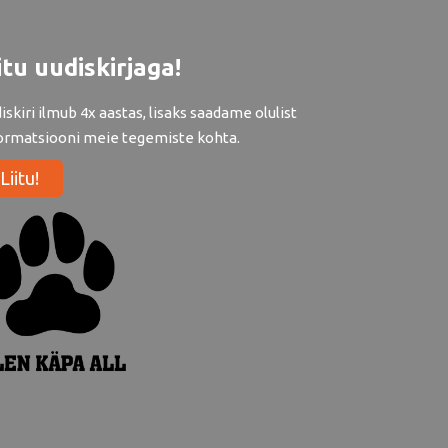
itu uudiskirjaga!
iskiri ilmub 4x aastas, lisaks saadame olulist
ormatsiooni meie tegemiste kohta.
Liitu!