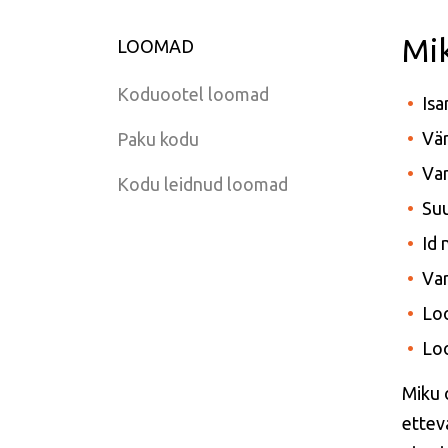
Mi
LOOMAD
Koduootel loomad
Isa
Vär
Paku kodu
Van
Kodu leidnud loomad
Suu
Id
Var
Lo
Lo
Miku 
ettev