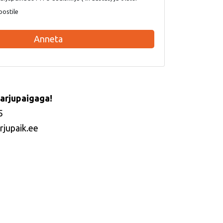
postile
Anneta
arjupaigaga!
5
rjupaik.ee