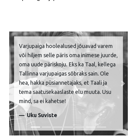
Varjupaiga hoolealused jõuavad varem
või hiljem selle päris oma inimese juurde,
oma uude päriskoju. Eks ka Taal, kellega
Tallinna varjupaigas sõbraks sain. Ole
hea, hakka püsiannetajaks, et Taali ja
Previous
Next
tema saatusekaaslaste elu muuta. Usu
mind, sa ei kahetse!
Uku Suviste