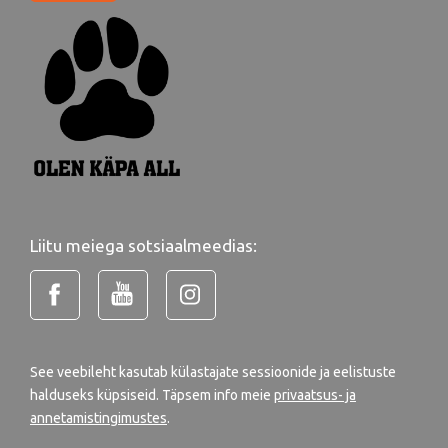
Liitu meiega sotsiaalmeedias:
See veebileht kasutab külastajate sessioonide ja eelistuste
halduseks küpsiseid. Täpsem info meie
privaatsus- ja
annetamistingimustes
.