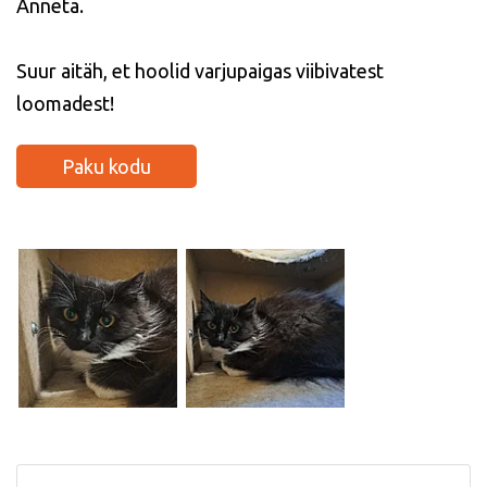
Anneta.
Suur aitäh, et hoolid varjupaigas viibivatest
loomadest!
Paku kodu