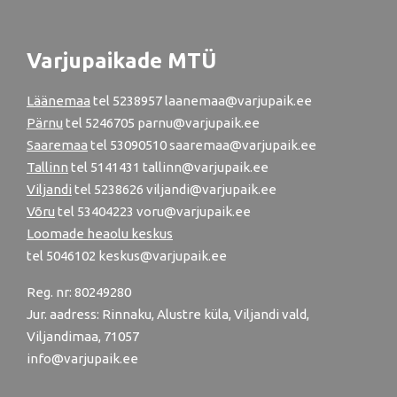
Varjupaikade MTÜ
Läänemaa
tel
5238957
laanemaa@varjupaik.ee
Pärnu
tel
5246705
parnu@varjupaik.ee
Saaremaa
tel 53090510 saaremaa@varjupaik.ee
Tallinn
tel
5141431
tallinn@varjupaik.ee
Viljandi
tel
5238626
viljandi@varjupaik.ee
Võru
tel
53404223
voru@varjupaik.ee
Loomade heaolu keskus
tel
5046102
keskus@varjupaik.ee
Reg. nr: 80249280
Jur. aadress: Rinnaku, Alustre küla, Viljandi vald,
Viljandimaa, 71057
info@varjupaik.ee