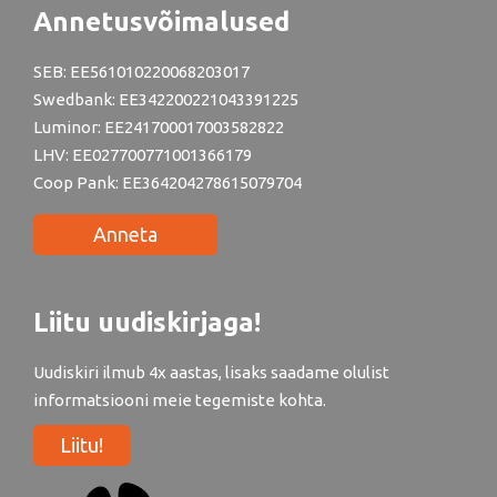
Annetusvõimalused
SEB: EE561010220068203017
Swedbank: EE342200221043391225
Luminor: EE241700017003582822
LHV: EE027700771001366179
Coop Pank: EE364204278615079704
Anneta
Liitu uudiskirjaga!
Uudiskiri ilmub 4x aastas, lisaks saadame olulist
informatsiooni meie tegemiste kohta.
Liitu!