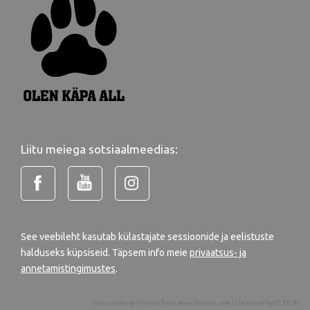
Liitu meiega sotsiaalmeedias:
See veebileht kasutab külastajate sessioonide ja eelistuste
halduseks küpsiseid. Täpsem info meie
privaatsus- ja
annetamistingimustes
.
Icons made by
Freepik
from
www.flaticon.com
is licensed by
CC 3.0 BY