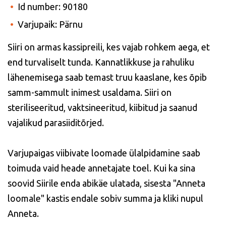
Id number: 90180
Varjupaik: Pärnu
Siiri on armas kassipreili, kes vajab rohkem aega, et
end turvaliselt tunda. Kannatlikkuse ja rahuliku
lähenemisega saab temast truu kaaslane, kes õpib
samm-sammult inimest usaldama. Siiri on
steriliseeritud, vaktsineeritud, kiibitud ja saanud
vajalikud parasiiditõrjed.
Varjupaigas viibivate loomade ülalpidamine saab
toimuda vaid heade annetajate toel. Kui ka sina
soovid Siirile enda abikäe ulatada, sisesta "Anneta
loomale" kastis endale sobiv summa ja kliki nupul
Anneta.