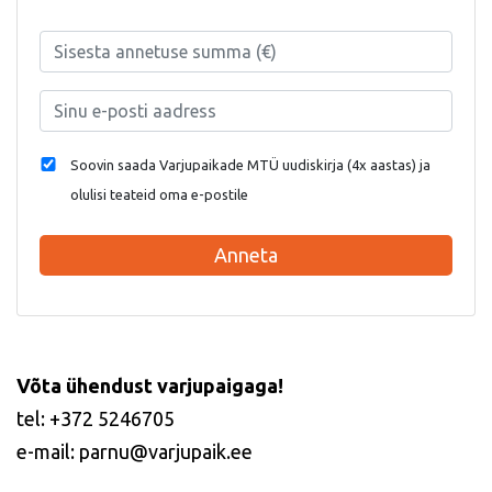
Soovin saada Varjupaikade MTÜ uudiskirja (4x aastas) ja
olulisi teateid oma e-postile
Anneta
Võta ühendust varjupaigaga!
tel: +372 5246705
e-mail: parnu@varjupaik.ee