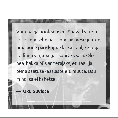
Varjupaiga hoolealused jõuavad varem
või hiljem selle päris oma inimese juurde,
oma uude päriskoju. Eks ka Taal, kellega
Tallinna varjupaigas sõbraks sain. Ole
hea, hakka püsiannetajaks, et Taali ja
Previous
Next
tema saatusekaaslaste elu muuta. Usu
mind, sa ei kahetse!
Uku Suviste