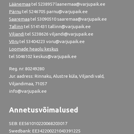
Läänemaa
tel
5238957
laanemaa@varjupaik.ee
Pärnu
tel
5246705
parnu@varjupaik.ee
Saaremaa
tel 53090510 saaremaa@varjupaik.ee
Tallinn
tel
5141431
tallinn@varjupaik.ee
Viljandi
tel
5238626
viljandi@varjupaik.ee
Võru
tel
53404223
voru@varjupaik.ee
Loomade heaolu keskus
tel
5046102
keskus@varjupaik.ee
Reg. nr: 80249280
Jur. aadress: Rinnaku, Alustre küla, Viljandi vald,
Viljandimaa, 71057
info@varjupaik.ee
Annetusvõimalused
SEB: EE561010220068203017
Swedbank: EE342200221043391225