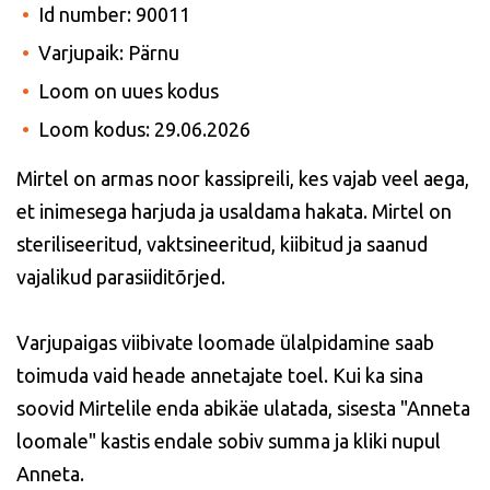
Id number: 90011
Varjupaik: Pärnu
Loom on uues kodus
Loom kodus: 29.06.2026
Mirtel on armas noor kassipreili, kes vajab veel aega,
et inimesega harjuda ja usaldama hakata. Mirtel on
steriliseeritud, vaktsineeritud, kiibitud ja saanud
vajalikud parasiiditõrjed.
Varjupaigas viibivate loomade ülalpidamine saab
toimuda vaid heade annetajate toel. Kui ka sina
soovid Mirtelile enda abikäe ulatada, sisesta "Anneta
loomale" kastis endale sobiv summa ja kliki nupul
Anneta.