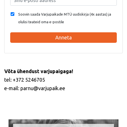
Soovin saada Varjupaikade MTÜ uudiskirja (4x aastas) ja
olulisi teateid oma e-postile
Anneta
Võta ühendust varjupaigaga!
tel: +372 5246705
e-mail: parnu@varjupaik.ee