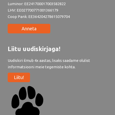
Luminor: EE241700017003582822
LHV: EE027700771001366179
Coop Pank: EE364204278615079704
Anneta
Liitu uudiskirjaga!
Uudiskiri ilmub 4x aastas, lisaks saadame olulist
informatsiooni meie tegemiste kohta.
Liitu!