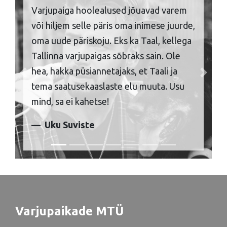
Varjupaiga hoolealused jõuavad varem
või hiljem selle päris oma inimese juurde,
oma uude päriskoju. Eks ka Taal, kellega
Tallinna varjupaigas sõbraks sain. Ole
hea, hakka püsiannetajaks, et Taali ja
Previous
Next
tema saatusekaaslaste elu muuta. Usu
mind, sa ei kahetse!
Uku Suviste
Varjupaikade MTÜ