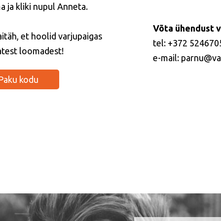
 ja kliki nupul Anneta.
Võta ühendust v
itäh, et hoolid varjupaigas
tel: +372 524670
vatest loomadest!
e-mail: parnu@va
Paku kodu