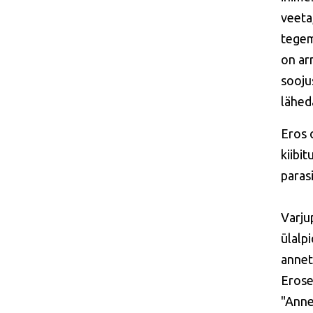
veeta
tegemi
on ar
soojus
lähed
Eros 
kiibit
parasi
Varju
ülalp
annet
Erose
"Anne