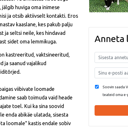
, jälgib huviga oma inimese
si ja otsib aktiivselt kontakti. Eros
mastav kaaslane, kes pakub palju
t ja seltsi neile, kes hindavad
Anneta 
ast sidet oma lemmikuga.
on kastreeritud, vaktsineeritud,
ud ja saanud vajalikud
iditõrjed.
Soovin saada Va
paigas viibivate loomade
teateid oma e-
idamine saab toimuda vaid heade
ajate toel. Kui ka sina soovid
le enda abikäe ulatada, sisesta
ta loomale" kastis endale sobiv