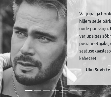
Varjupaiga hool
hiljem selle pär
uude päriskoju. 
varjupaigas sõbr
püsiannetajaks, 
saatusekaaslaste
kahetse!
Uku Suviste