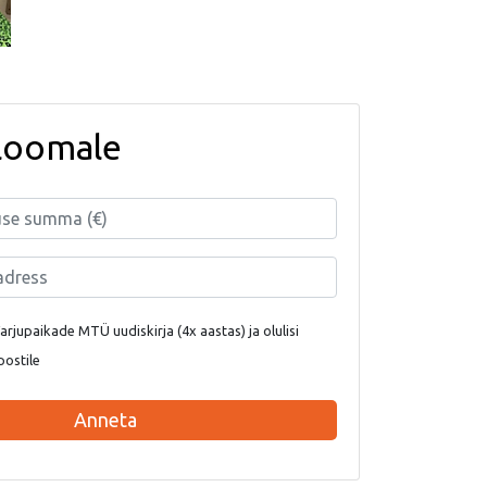
loomale
rjupaikade MTÜ uudiskirja (4x aastas) ja olulisi
postile
Anneta