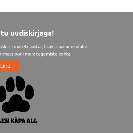
itu uudiskirjaga!
iskiri ilmub 4x aastas, lisaks saadame olulist
ormatsiooni meie tegemiste kohta.
Liitu!