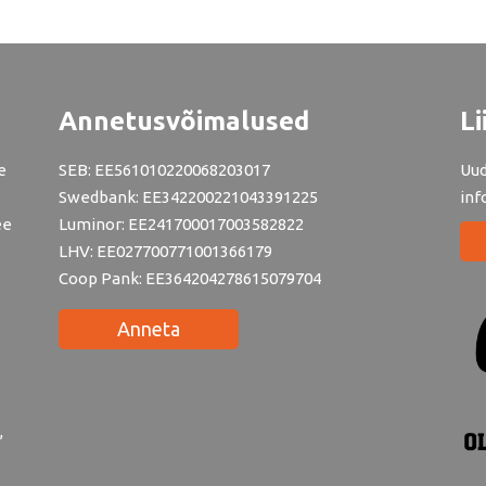
Annetusvõimalused
Li
e
SEB: EE561010220068203017
Uud
Swedbank: EE342200221043391225
inf
ee
Luminor: EE241700017003582822
LHV: EE027700771001366179
Coop Pank: EE364204278615079704
Anneta
,