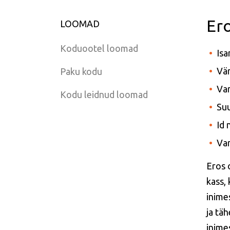
Er
LOOMAD
Koduootel loomad
Isa
Vär
Paku kodu
Van
Kodu leidnud loomad
Suu
Id
Var
Eros o
kass,
inime
ja tä
inime