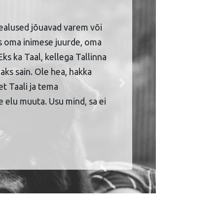
ealused jõuavad varem või
is oma inimese juurde, oma
Eks ka Taal, kellega Tallinna
aks sain. Ole hea, hakka
et Taali ja tema
Next
 elu muuta. Usu mind, sa ei