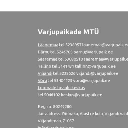
Varjupaikade MTÜ
Läänemaa
tel
5238957
laanemaa@varjupaik.e
Pärnu
tel
5246705
parnu@varjupaik.ee
Saaremaa
tel 53090510 saaremaa@varjupaik.
Tallinn
tel
5141431
tallinn@varjupaik.ee
Viljandi
tel
5238626
viljandi@varjupaik.ee
Võru
tel
53404223
voru@varjupaik.ee
Loomade heaolu keskus
tel
5046102
keskus@varjupaik.ee
Reg. nr: 80249280
Jur. aadress: Rinnaku, Alustre küla, Viljandi vald
Viljandimaa, 71057
info@varjupaik.ee