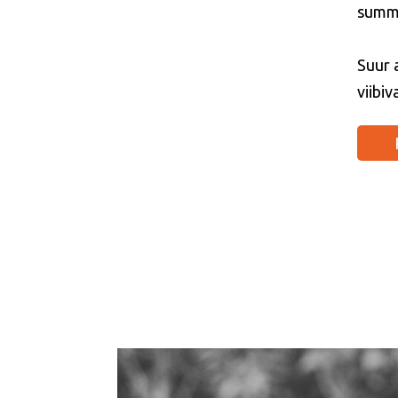
summa
Suur a
viibi