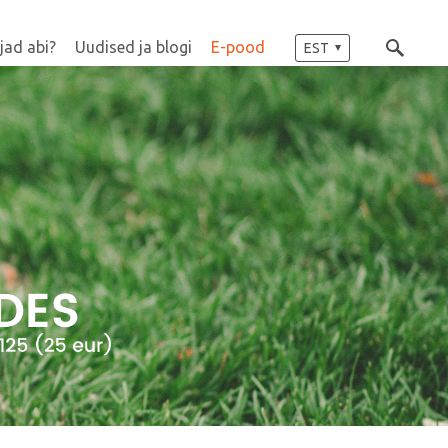
jad abi?
Uudised ja blogi
E-pood
EST