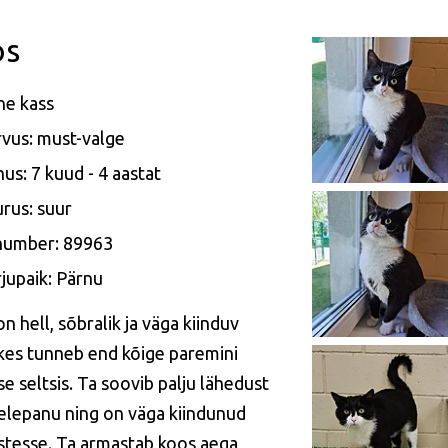
os
ne kass
vus: must-valge
us: 7 kuud - 4 aastat
rus: suur
 number: 89963
jupaik: Pärnu
n hell, sõbralik ja väga kiinduv
 kes tunneb end kõige paremini
se seltsis. Ta soovib palju lähedust
helepanu ning on väga kiindunud
stesse. Ta armastab koos aega