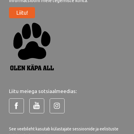
informatsiooni meie tegemiste kohta.
Liitu!
Liitu meiega sotsiaalmeedias:
See veebileht kasutab külastajate sessioonide ja eelistuste