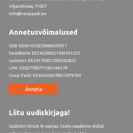
Viljandimaa, 71057
info@varjupaik.ee
Annetusvõimalused
SEB: EE561010220068203017
Swedbank: EE342200221043391225
Luminor: EE241700017003582822
LHV: EE027700771001366179
Coop Pank: EE364204278615079704
Anneta
Liitu uudiskirjaga!
Uudiskiri ilmub 4x aastas, lisaks saadame olulist