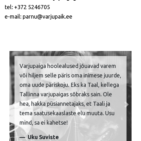
tel: +372 5246705
e-mail: parnu@varjupaik.ee
Varjupaiga hoolealused jõuavad varem
või hiljem selle päris oma inimese juurde,
oma uude päriskoju. Eks ka Taal, kellega
Tallinna varjupaigas sõbraks sain. Ole
hea, hakka püsiannetajaks, et Taali ja
Previous
Next
tema saatusekaaslaste elu muuta. Usu
mind, sa ei kahetse!
Uku Suviste