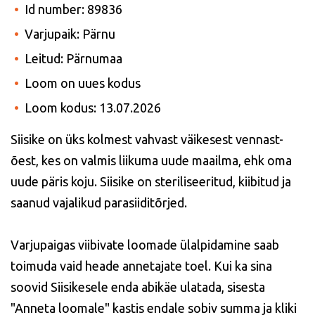
Id number: 89836
Varjupaik: Pärnu
Leitud: Pärnumaa
Loom on uues kodus
Loom kodus: 13.07.2026
Siisike on üks kolmest vahvast väikesest vennast-
õest, kes on valmis liikuma uude maailma, ehk oma
uude päris koju. Siisike on steriliseeritud, kiibitud ja
saanud vajalikud parasiiditõrjed.
Varjupaigas viibivate loomade ülalpidamine saab
toimuda vaid heade annetajate toel. Kui ka sina
soovid Siisikesele enda abikäe ulatada, sisesta
"Anneta loomale" kastis endale sobiv summa ja kliki