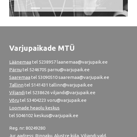
Varjupaikade MTÜ
Läänemaa
tel
5238957
laanemaa@varjupaik.ee
Pärnu
tel
5246705
parnu@varjupaik.ee
Saaremaa
tel 53090510 saaremaa@varjupaik.ee
Tallinn
tel
5141431
tallinn@varjupaik.ee
Viljandi
tel
5238626
viljandi@varjupaik.ee
Võru
tel
53404223
voru@varjupaik.ee
Loomade heaolu keskus
tel
5046102
keskus@varjupaik.ee
Reg. nr: 80249280
Jur. aadress: Rinnaku, Alustre küla, Viljandi vald,