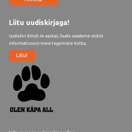
Liitu uudiskirjaga!
Uudiskiri ilmub 4x aastas, lisaks saadame olulist
informatsiooni meie tegemiste kohta.
Liitu!