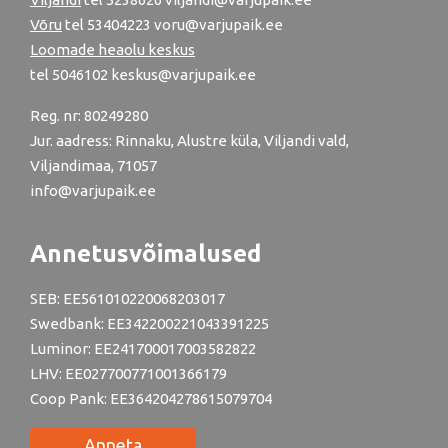
Võru
tel
53404223
voru@varjupaik.ee
Loomade heaolu keskus
tel
5046102
keskus@varjupaik.ee
Reg. nr: 80249280
Jur. aadress: Rinnaku, Alustre küla, Viljandi vald,
Viljandimaa, 71057
info@varjupaik.ee
Annetusvõimalused
SEB: EE561010220068203017
Swedbank: EE342200221043391225
Luminor: EE241700017003582822
LHV: EE027700771001366179
Coop Pank: EE364204278615079704
Anneta