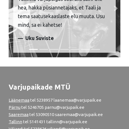
hea, hakka püsiannetajaks, et Taali ja
Previous
Next
tema saatusekaaslaste elu muuta. Usu
mind, sa ei kahetse!
Uku Suviste
Varjupaikade MTÜ
Läänemaa
tel
5238957
laanemaa@varjupaik.ee
Pärnu
tel
5246705
parnu@varjupaik.ee
Saaremaa
tel 53090510 saaremaa@varjupaik.ee
Tallinn
tel
5141431
tallinn@varjupaik.ee
Viljandi
tel
5238626
viljandi@varjupaik.ee