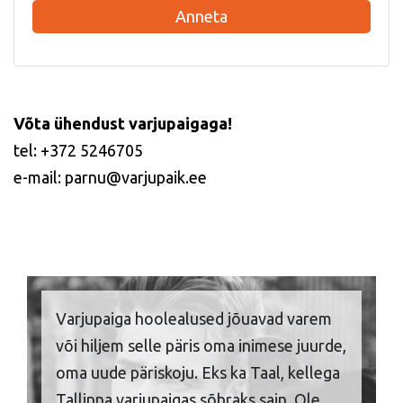
Anneta
Võta ühendust varjupaigaga!
tel: +372 5246705
e-mail: parnu@varjupaik.ee
Varjupaiga hoolealused jõuavad varem
või hiljem selle päris oma inimese juurde,
oma uude päriskoju. Eks ka Taal, kellega
Tallinna varjupaigas sõbraks sain. Ole