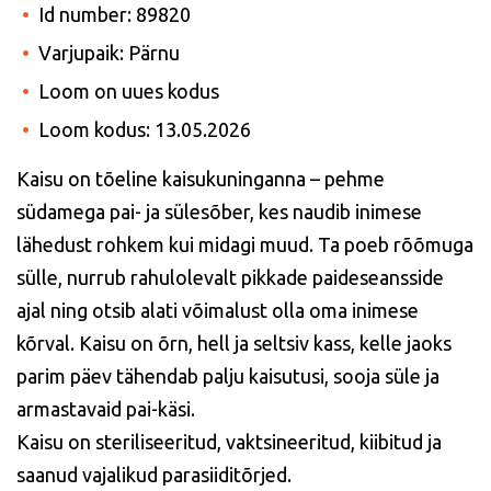
Id number: 89820
Varjupaik: Pärnu
Loom on uues kodus
Loom kodus: 13.05.2026
Kaisu
on tõeline kaisukuninganna – pehme
südamega pai- ja sülesõber, kes naudib inimese
lähedust rohkem kui midagi muud. Ta poeb rõõmuga
sülle, nurrub rahulolevalt pikkade paideseansside
ajal ning otsib alati võimalust olla oma inimese
kõrval. Kaisu on õrn, hell ja seltsiv kass, kelle jaoks
parim päev tähendab palju kaisutusi, sooja süle ja
armastavaid pai-käsi.
Kaisu on steriliseeritud, vaktsineeritud, kiibitud ja
saanud vajalikud parasiiditõrjed.