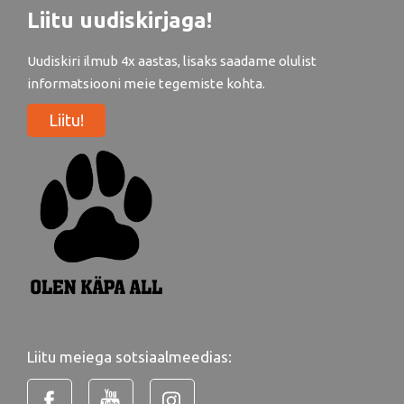
Liitu uudiskirjaga!
Uudiskiri ilmub 4x aastas, lisaks saadame olulist
informatsiooni meie tegemiste kohta.
Liitu!
Liitu meiega sotsiaalmeedias: