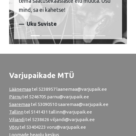
tema saatusekaaslaste elu muuta. Usu
mind, sa ei kahetse!
Uku Suviste
Varjupaikade MTÜ
Läänemaa
tel
5238957
laanemaa@varjupaik.ee
Pärnu
tel
5246705
parnu@varjupaik.ee
Saaremaa
tel 53090510 saaremaa@varjupaik.ee
Tallinn
tel
5141431
tallinn@varjupaik.ee
Viljandi
tel
5238626
viljandi@varjupaik.ee
Võru
tel
53404223
voru@varjupaik.ee
Loomade heaolu keskus