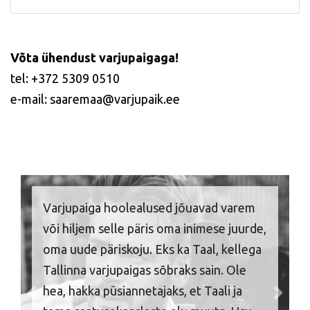
Võta ühendust varjupaigaga!
tel: +372 5309 0510
e-mail: saaremaa@varjupaik.ee
Varjupaiga hoolealused jõuavad varem
või hiljem selle päris oma inimese juurde,
oma uude päriskoju. Eks ka Taal, kellega
Tallinna varjupaigas sõbraks sain. Ole
hea, hakka püsiannetajaks, et Taali ja
Previous
Next