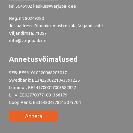
tel
5046102
keskus@varjupaik.ee
Reg. nr: 80249280
Jur. aadress: Rinnaku, Alustre küla, Viljandi vald,
Viljandimaa, 71057
info@varjupaik.ee
Annetusvõimalused
SEB: EE561010220068203017
Swedbank: EE342200221043391225
Luminor: EE241700017003582822
LHV: EE027700771001366179
Coop Pank: EE364204278615079704
Anneta