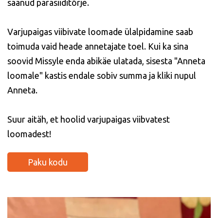
saanud parasiiditõrje.
Varjupaigas viibivate loomade ülalpidamine saab
toimuda vaid heade annetajate toel. Kui ka sina
soovid Missyle enda abikäe ulatada, sisesta "Anneta
loomale" kastis endale sobiv summa ja kliki nupul
Anneta.
Suur aitäh, et hoolid varjupaigas viibvatest
loomadest!
Paku kodu