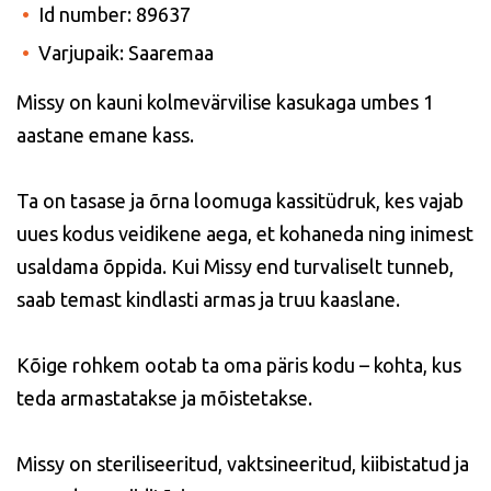
Id number: 89637
Varjupaik: Saaremaa
Missy on kauni kolmevärvilise kasukaga umbes 1
aastane emane kass.
Ta on tasase ja õrna loomuga kassitüdruk, kes vajab
uues kodus veidikene aega, et kohaneda ning inimest
usaldama õppida. Kui Missy end turvaliselt tunneb,
saab temast kindlasti armas ja truu kaaslane.
Kõige rohkem ootab ta oma päris kodu – kohta, kus
teda armastatakse ja mõistetakse.
Missy on steriliseeritud, vaktsineeritud, kiibistatud ja