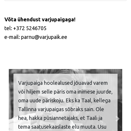
Võta ühendust varjupaigaga!
tel: +372 5246705
e-mail: parnu@varjupaik.ee
Varjupaiga hoolealused jõuavad varem
või hiljem selle päris oma inimese juurde,
oma uude päriskoju. Eks ka Taal, kellega
Tallinna varjupaigas sõbraks sain. Ole
hea, hakka püsiannetajaks, et Taali ja
Previous
Next
tema saatusekaaslaste elu muuta. Usu