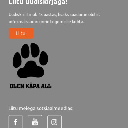
Liitu uudiskirjaga!
Uudiskiri ilmub 4x aastas, lisaks saadame olulist
informatsiooni meie tegemiste kohta.
Liitu!
Liitu meiega sotsiaalmeedias: