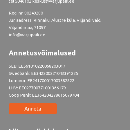
tel
5046102
keskus@varjupaik.ee
Reg. nr: 80249280
Jur. aadress: Rinnaku, Alustre küla, Viljandi vald,
Viljandimaa, 71057
info@varjupaik.ee
Annetusvõimalused
SEB: EE561010220068203017
Swedbank: EE342200221043391225
Luminor: EE241700017003582822
LHV: EE027700771001366179
Coop Pank: EE364204278615079704
Anneta