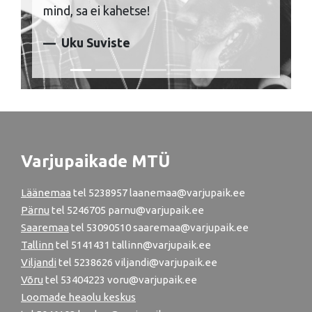
mind, sa ei kahetse!
Uku Suviste
Varjupaikade MTÜ
Läänemaa
tel
5238957
laanemaa@varjupaik.ee
Pärnu
tel
5246705
parnu@varjupaik.ee
Saaremaa
tel 53090510 saaremaa@varjupaik.ee
Tallinn
tel
5141431
tallinn@varjupaik.ee
Viljandi
tel
5238626
viljandi@varjupaik.ee
Võru
tel
53404223
voru@varjupaik.ee
Loomade heaolu keskus