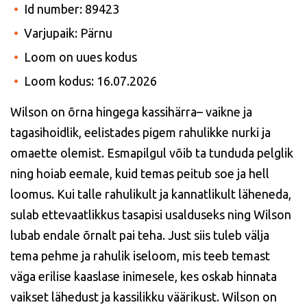
Id number: 89423
Varjupaik: Pärnu
Loom on uues kodus
Loom kodus: 16.07.2026
Wilson on õrna hingega kassihärra– vaikne ja
tagasihoidlik, eelistades pigem rahulikke nurki ja
omaette olemist. Esmapilgul võib ta tunduda pelglik
ning hoiab eemale, kuid temas peitub soe ja hell
loomus. Kui talle rahulikult ja kannatlikult läheneda,
sulab ettevaatlikkus tasapisi usalduseks ning Wilson
lubab endale õrnalt pai teha. Just siis tuleb välja
tema pehme ja rahulik iseloom, mis teeb temast
väga erilise kaaslase inimesele, kes oskab hinnata
vaikset lähedust ja kassilikku väärikust. Wilson on