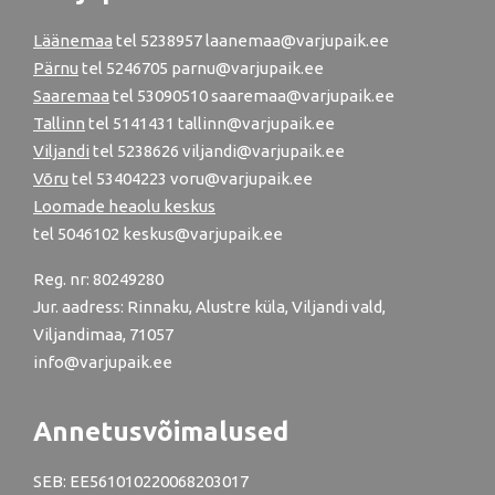
Läänemaa
tel
5238957
laanemaa@varjupaik.ee
Pärnu
tel
5246705
parnu@varjupaik.ee
Saaremaa
tel 53090510 saaremaa@varjupaik.ee
Tallinn
tel
5141431
tallinn@varjupaik.ee
Viljandi
tel
5238626
viljandi@varjupaik.ee
Võru
tel
53404223
voru@varjupaik.ee
Loomade heaolu keskus
tel
5046102
keskus@varjupaik.ee
Reg. nr: 80249280
Jur. aadress: Rinnaku, Alustre küla, Viljandi vald,
Viljandimaa, 71057
info@varjupaik.ee
Annetusvõimalused
SEB: EE561010220068203017