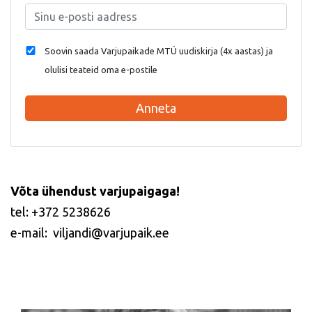
Soovin saada Varjupaikade MTÜ uudiskirja (4x aastas) ja
olulisi teateid oma e-postile
Anneta
Võta ühendust varjupaigaga!
tel: +372 5238626
e-mail: viljandi@varjupaik.ee