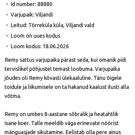
Id number: 88880
Varjupaik: Viljandi
Leitud: Tõrreküla küla, Viljandi vald
Loom on uues kodus
Loom kodus: 18.06.2026
Remy sattus varjupaika pärast seda, kui omanik pidi
tervislikel põhjustel temast loobuma. Varjupaika
jõudes oli Remy kõvasti ülekaaluline. Tänu õigele
toidule ja liikumisele on ta hakanud kaalust ilusti alla
võtma.
Remy on umbes 8-aastane sõbralik ja heatahtlik
isane koer. Talle meeldib väga erinevate nöörist
mänguasjade sikutamine. Eelistab olla pere ainus