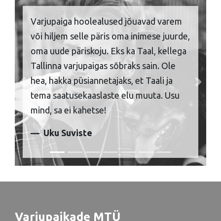
Varjupaiga hoolealused jõuavad varem
või hiljem selle päris oma inimese juurde,
oma uude päriskoju. Eks ka Taal, kellega
Tallinna varjupaigas sõbraks sain. Ole
hea, hakka püsiannetajaks, et Taali ja
Previous
Next
tema saatusekaaslaste elu muuta. Usu
mind, sa ei kahetse!
Uku Suviste
Varjupaikade MTÜ