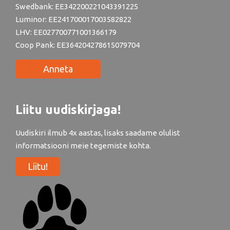
Swedbank: EE342200221043391225
Luminor: EE241700017003582822
LHV: EE027700771001366179
Coop Pank: EE364204278615079704
Anneta
Liitu uudiskirjaga!
Uudiskiri ilmub 4x aastas, lisaks saadame olulist
informatsiooni meie tegemiste kohta.
Liitu!