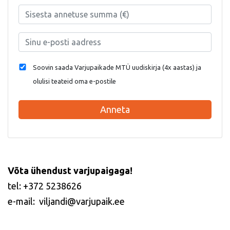
Soovin saada Varjupaikade MTÜ uudiskirja (4x aastas) ja
olulisi teateid oma e-postile
Anneta
Võta ühendust varjupaigaga!
tel: +372 5238626
e-mail: viljandi@varjupaik.ee