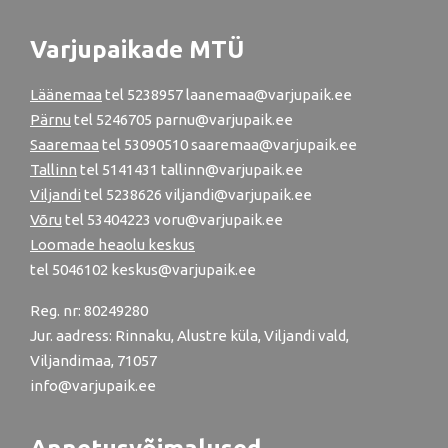
Varjupaikade MTÜ
Läänemaa
tel
5238957
laanemaa@varjupaik.ee
Pärnu
tel
5246705
parnu@varjupaik.ee
Saaremaa
tel 53090510 saaremaa@varjupaik.ee
Tallinn
tel
5141431
tallinn@varjupaik.ee
Viljandi
tel
5238626
viljandi@varjupaik.ee
Võru
tel
53404223
voru@varjupaik.ee
Loomade heaolu keskus
tel
5046102
keskus@varjupaik.ee
Reg. nr: 80249280
Jur. aadress: Rinnaku, Alustre küla, Viljandi vald,
Viljandimaa, 71057
info@varjupaik.ee