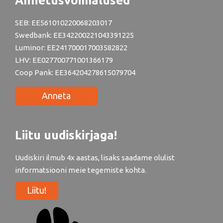
Annetusvõimalused
SEB: EE561010220068203017
Swedbank: EE342200221043391225
Luminor: EE241700017003582822
LHV: EE027700771001366179
Coop Pank: EE364204278615079704
Anneta
Liitu uudiskirjaga!
Uudiskiri ilmub 4x aastas, lisaks saadame olulist
informatsiooni meie tegemiste kohta.
Liitu!