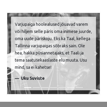
Varjupaiga hoolealused jõuavad varem
või hiljem selle päris oma inimese juurde,
oma uude päriskoju. Eks ka Taal, kellega
Tallinna varjupaigas sõbraks sain. Ole
hea, hakka püsiannetajaks, et Taali ja
Previous
Next
tema saatusekaaslaste elu muuta. Usu
mind, sa ei kahetse!
Uku Suviste