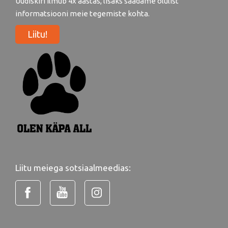
Uudiskiri ilmub 4x aastas, lisaks saadame olulist
informatsiooni meie tegemiste kohta.
Liitu!
Liitu meiega sotsiaalmeedias: