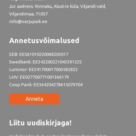
Jur. aadress: Rinnaku, Alustre küla, Viljandi vald,
Viljandimaa, 71057
info@varjupaik.ee
Annetusvõimalused
SEB: EE561010220068203017
Swedbank: EE342200221043391225
Luminor: EE241700017003582822
LHV: EE027700771001366179
Coop Pank: EE364204278615079704
Anneta
Liitu uudiskirjaga!