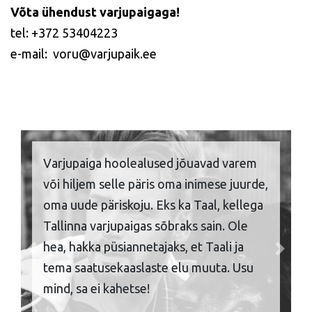
Võta ühendust varjupaigaga!
tel: +372 53404223
e-mail: voru@varjupaik.ee
Varjupaiga hoolealused jõuavad varem
või hiljem selle päris oma inimese juurde,
oma uude päriskoju. Eks ka Taal, kellega
Tallinna varjupaigas sõbraks sain. Ole
hea, hakka püsiannetajaks, et Taali ja
Previous
Next
tema saatusekaaslaste elu muuta. Usu
mind, sa ei kahetse!