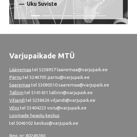
Uku Suviste
Varjupaikade MTÜ
Läänemaa
tel
5238957
laanemaa@varjupaik.ee
Pärnu
tel
5246705
parnu@varjupaik.ee
Saaremaa
tel 53090510 saaremaa@varjupaik.ee
Tallinn
tel
5141431
tallinn@varjupaik.ee
Viljandi
tel
5238626
viljandi@varjupaik.ee
Võru
tel
53404223
voru@varjupaik.ee
Loomade heaolu keskus
tel
5046102
keskus@varjupaik.ee
Reg. nr: 80249280