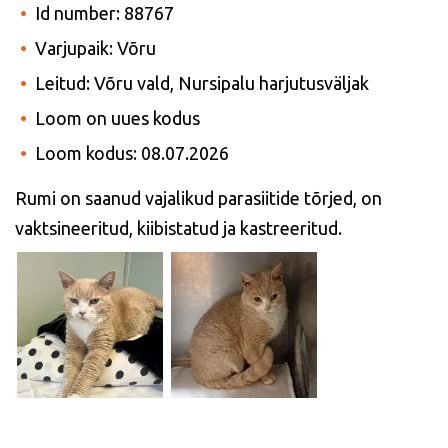
Id number: 88767
Varjupaik: Võru
Leitud: Võru vald, Nursipalu harjutusväljak
Loom on uues kodus
Loom kodus: 08.07.2026
Rumi on saanud vajalikud parasiitide tõrjed, on
vaktsineeritud, kiibistatud ja kastreeritud.