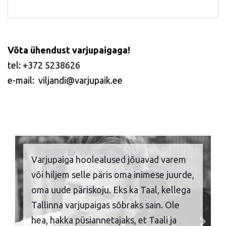
Võta ühendust varjupaigaga!
tel: +372 5238626
e-mail: viljandi@varjupaik.ee
Varjupaiga hoolealused jõuavad varem
või hiljem selle päris oma inimese juurde,
oma uude päriskoju. Eks ka Taal, kellega
Tallinna varjupaigas sõbraks sain. Ole
hea, hakka püsiannetajaks, et Taali ja
Previous
Next