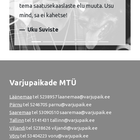
tema saatusekaaslaste elu muuta. Usu
mind, sa ei kahetse!
Uku Suviste
Varjupaikade MTÜ
Läänemaa
tel
5238957
laanemaa@varjupaik.ee
Pärnu
tel
5246705
parnu@varjupaik.ee
Saaremaa
tel 53090510 saaremaa@varjupaik.ee
Tallinn
tel
5141431
tallinn@varjupaik.ee
Viljandi
tel
5238626
viljandi@varjupaik.ee
Võru
tel
53404223
voru@varjupaik.ee