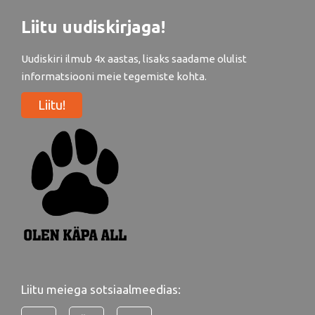
Liitu uudiskirjaga!
Uudiskiri ilmub 4x aastas, lisaks saadame olulist
informatsiooni meie tegemiste kohta.
Liitu!
Liitu meiega sotsiaalmeedias: