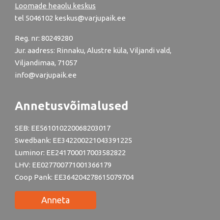
Loomade heaolu keskus
tel
5046102
keskus@varjupaik.ee
Reg. nr: 80249280
Jur. aadress: Rinnaku, Alustre küla, Viljandi vald,
Viljandimaa, 71057
info@varjupaik.ee
Annetusvõimalused
SEB: EE561010220068203017
Swedbank: EE342200221043391225
Luminor: EE241700017003582822
LHV: EE027700771001366179
Coop Pank: EE364204278615079704
Anneta