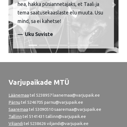
hea, hakka püsiannetajaks, et Taali ja
Previous
Next
tema saatusekaaslaste elu muuta. Usu
mind, sa ei kahetse!
Uku Suviste
Varjupaikade MTÜ
Läänemaa
tel
5238957
laanemaa@varjupaik.ee
Pärnu
tel
5246705
parnu@varjupaik.ee
Saaremaa
tel 53090510 saaremaa@varjupaik.ee
Tallinn
tel
5141431
tallinn@varjupaik.ee
Viljandi
tel
5238626
viljandi@varjupaik.ee