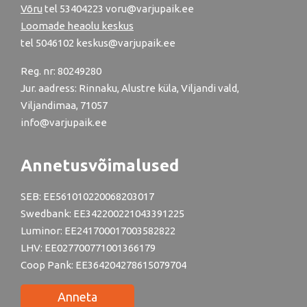
Võru
tel
53404223
voru@varjupaik.ee
Loomade heaolu keskus
tel
5046102
keskus@varjupaik.ee
Reg. nr: 80249280
Jur. aadress: Rinnaku, Alustre küla, Viljandi vald,
Viljandimaa, 71057
info@varjupaik.ee
Annetusvõimalused
SEB: EE561010220068203017
Swedbank: EE342200221043391225
Luminor: EE241700017003582822
LHV: EE027700771001366179
Coop Pank: EE364204278615079704
Anneta