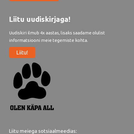
Liitu uudiskirjaga!
Uudiskiri ilmub 4x aastas, lisaks saadame olulist
informatsiooni meie tegemiste kohta.
Liitu!
Liitu meiega sotsiaalmeedias: