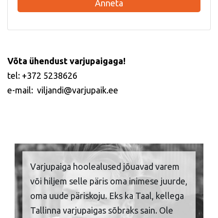
Anneta
Võta ühendust varjupaigaga!
tel: +372 5238626
e-mail: viljandi@varjupaik.ee
Varjupaiga hoolealused jõuavad varem
või hiljem selle päris oma inimese juurde,
oma uude päriskoju. Eks ka Taal, kellega
Tallinna varjupaigas sõbraks sain. Ole