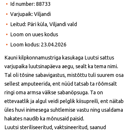
Id number: 88733
Varjupaik: Viljandi
Leitud: Päri küla, Viljandi vald
Loom on uues kodus
Loom kodus: 23.04.2026
Kauni kilpkonnamustriga kasukaga Luutsi sattus
varjupaika luutsinapäeva aegu, sealt ka tema nimi.
Tal oli tõsine sabavigastus, mistõttu tuli suurem osa
sellest amputeerida, ent nüüd tatsab ta rõõmsalt
ringi oma armsa väikse sabanöpsuga. Ta on
ettevaatlik ja algul veidi pelglik kiisupreili, ent näitab
üles huvi inimesega suhtlemise vastu ning usaldama
hakates naudib ka mõnusaid paisid.
Luutsi steriliseeritud, vaktsineeritud, saanud