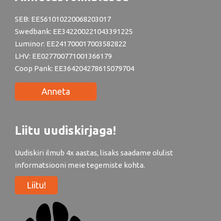
SEB: EE561010220068203017
Swedbank: EE342200221043391225
Luminor: EE241700017003582822
LHV: EE027700771001366179
Coop Pank: EE364204278615079704
Anneta
Liitu uudiskirjaga!
Uudiskiri ilmub 4x aastas, lisaks saadame olulist
informatsiooni meie tegemiste kohta.
Liitu!