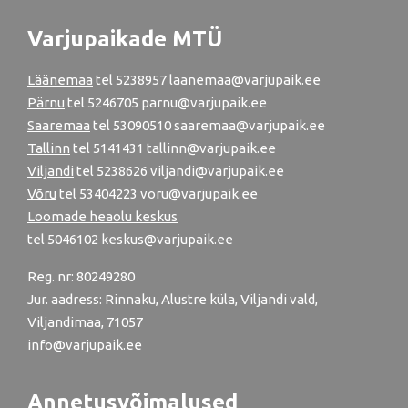
Varjupaikade MTÜ
Läänemaa
tel
5238957
laanemaa@varjupaik.ee
Pärnu
tel
5246705
parnu@varjupaik.ee
Saaremaa
tel 53090510 saaremaa@varjupaik.ee
Tallinn
tel
5141431
tallinn@varjupaik.ee
Viljandi
tel
5238626
viljandi@varjupaik.ee
Võru
tel
53404223
voru@varjupaik.ee
Loomade heaolu keskus
tel
5046102
keskus@varjupaik.ee
Reg. nr: 80249280
Jur. aadress: Rinnaku, Alustre küla, Viljandi vald,
Viljandimaa, 71057
info@varjupaik.ee
Annetusvõimalused