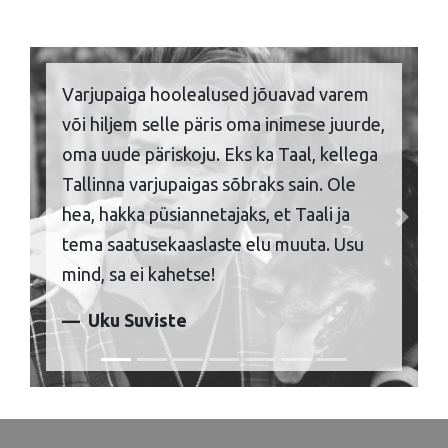
Varjupaiga hoolealused jõuavad varem
või hiljem selle päris oma inimese juurde,
oma uude päriskoju. Eks ka Taal, kellega
Tallinna varjupaigas sõbraks sain. Ole
hea, hakka püsiannetajaks, et Taali ja
Previous
Next
tema saatusekaaslaste elu muuta. Usu
mind, sa ei kahetse!
Uku Suviste