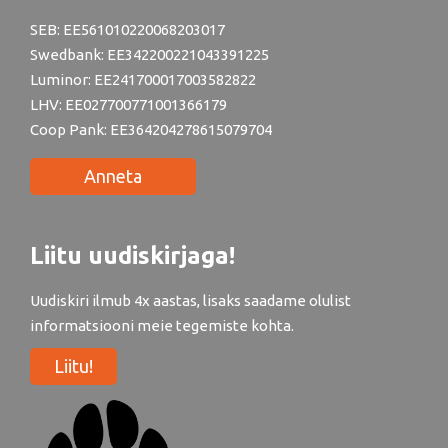
SEB: EE561010220068203017
Swedbank: EE342200221043391225
Luminor: EE241700017003582822
LHV: EE027700771001366179
Coop Pank: EE364204278615079704
Anneta
Liitu uudiskirjaga!
Uudiskiri ilmub 4x aastas, lisaks saadame olulist
informatsiooni meie tegemiste kohta.
Liitu!