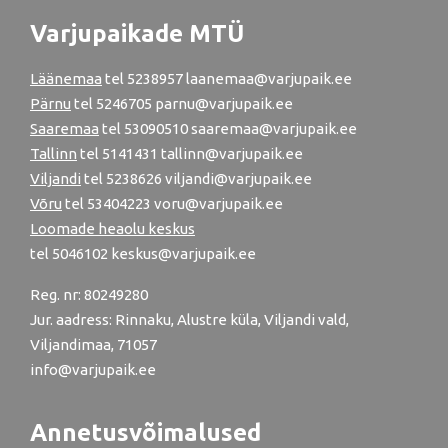
Varjupaikade MTÜ
Läänemaa
tel
5238957
laanemaa@varjupaik.ee
Pärnu
tel
5246705
parnu@varjupaik.ee
Saaremaa
tel 53090510 saaremaa@varjupaik.ee
Tallinn
tel
5141431
tallinn@varjupaik.ee
Viljandi
tel
5238626
viljandi@varjupaik.ee
Võru
tel
53404223
voru@varjupaik.ee
Loomade heaolu keskus
tel
5046102
keskus@varjupaik.ee
Reg. nr: 80249280
Jur. aadress: Rinnaku, Alustre küla, Viljandi vald,
Viljandimaa, 71057
info@varjupaik.ee
Annetusvõimalused