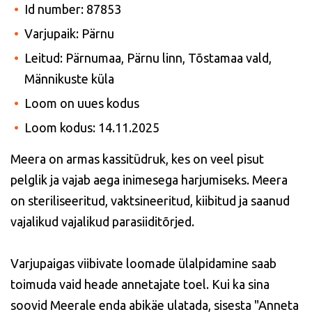
Id number: 87853
Varjupaik: Pärnu
Leitud: Pärnumaa, Pärnu linn, Tõstamaa vald,
Männikuste küla
Loom on uues kodus
Loom kodus: 14.11.2025
Meera on armas kassitüdruk, kes on veel pisut
pelglik ja vajab aega inimesega harjumiseks. Meera
on steriliseeritud, vaktsineeritud, kiibitud ja saanud
vajalikud vajalikud parasiiditõrjed.
Varjupaigas viibivate loomade ülalpidamine saab
toimuda vaid heade annetajate toel. Kui ka sina
soovid Meerale enda abikäe ulatada, sisesta "Anneta