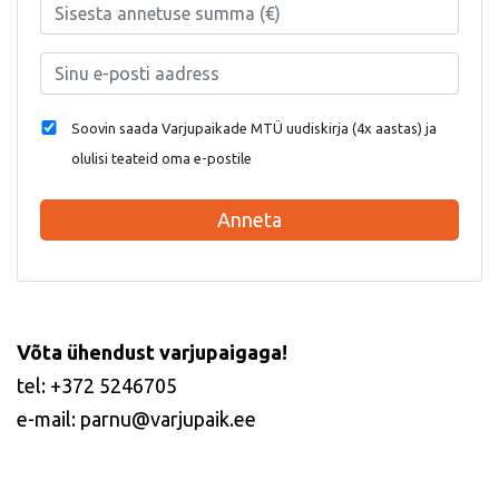
Soovin saada Varjupaikade MTÜ uudiskirja (4x aastas) ja
olulisi teateid oma e-postile
Anneta
Võta ühendust varjupaigaga!
tel: +372 5246705
e-mail: parnu@varjupaik.ee