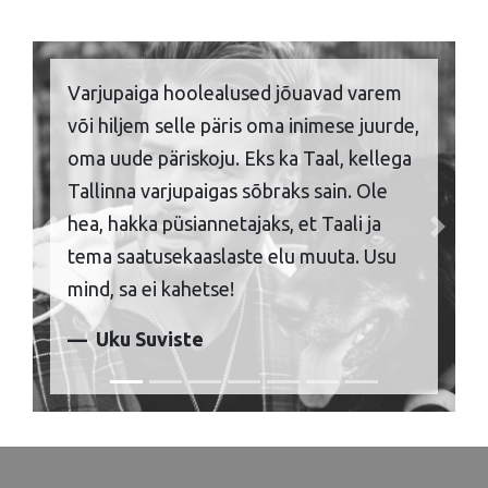
Varjupaiga hoolealused jõuavad varem
või hiljem selle päris oma inimese juurde,
oma uude päriskoju. Eks ka Taal, kellega
Tallinna varjupaigas sõbraks sain. Ole
hea, hakka püsiannetajaks, et Taali ja
Previous
Next
tema saatusekaaslaste elu muuta. Usu
mind, sa ei kahetse!
Uku Suviste