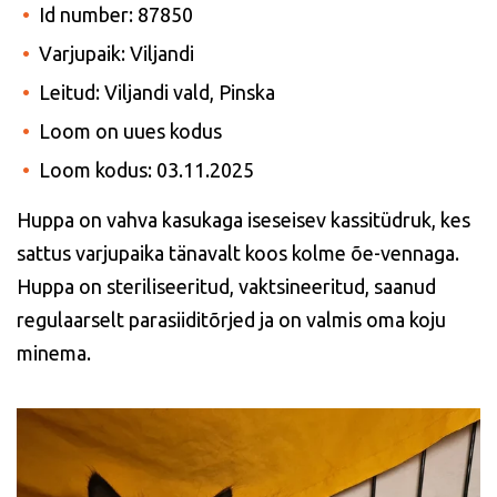
Id number: 87850
Varjupaik: Viljandi
Leitud: Viljandi vald, Pinska
Loom on uues kodus
Loom kodus: 03.11.2025
Huppa on vahva kasukaga iseseisev kassitüdruk, kes
sattus varjupaika tänavalt koos kolme õe-vennaga.
Huppa on steriliseeritud, vaktsineeritud, saanud
regulaarselt parasiiditõrjed ja on valmis oma koju
minema.