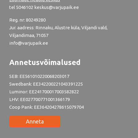
tel
5046102
keskus@varjupaik.ee
Reg. nr: 80249280
Jur. aadress: Rinnaku, Alustre küla, Viljandi vald,
Viljandimaa, 71057
info@varjupaik.ee
Annetusvõimalused
SEB: EE561010220068203017
Swedbank: EE342200221043391225
Luminor: EE241700017003582822
LHV: EE027700771001366179
Coop Pank: EE364204278615079704
Anneta