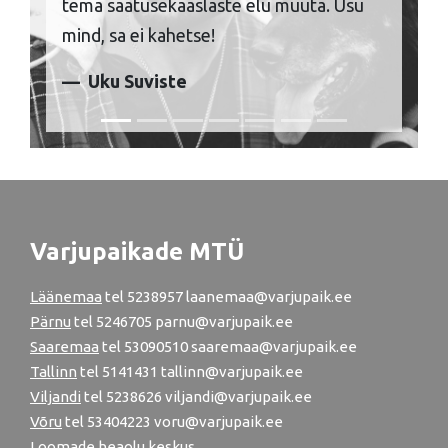
tema saatusekaaslaste elu muuta. Usu
mind, sa ei kahetse!
Uku Suviste
Varjupaikade MTÜ
Läänemaa
tel
5238957
laanemaa@varjupaik.ee
Pärnu
tel
5246705
parnu@varjupaik.ee
Saaremaa
tel 53090510 saaremaa@varjupaik.ee
Tallinn
tel
5141431
tallinn@varjupaik.ee
Viljandi
tel
5238626
viljandi@varjupaik.ee
Võru
tel
53404223
voru@varjupaik.ee
Loomade heaolu keskus