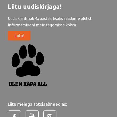
Liitu uudiskirjaga!
Uudiskiri ilmub 4x aastas, lisaks saadame olulist
informatsiooni meie tegemiste kohta.
Liitu!
Liitu meiega sotsiaalmeedias: