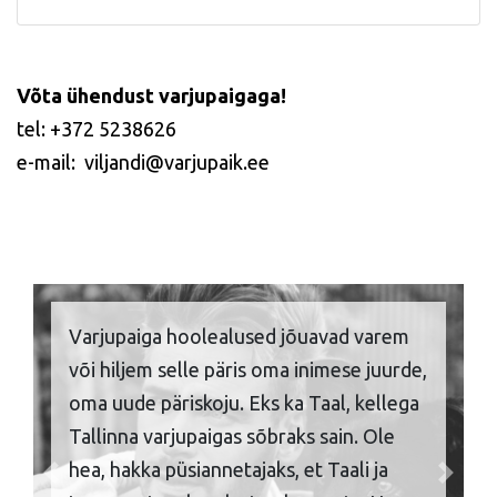
Võta ühendust varjupaigaga!
tel: +372 5238626
e-mail: viljandi@varjupaik.ee
Varjupaiga hoolealused jõuavad varem
või hiljem selle päris oma inimese juurde,
oma uude päriskoju. Eks ka Taal, kellega
Tallinna varjupaigas sõbraks sain. Ole
hea, hakka püsiannetajaks, et Taali ja
Previous
Next