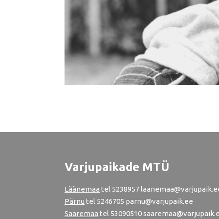
Varjupaikade MTÜ
Läänemaa
tel
5238957
laanemaa@varjupaik.e
Pärnu
tel
5246705
parnu@varjupaik.ee
Saaremaa
tel 53090510 saaremaa@varjupaik.