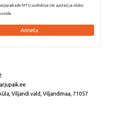
rjupaikade MTÜ uudiskirja (4x aastas) ja olulisi
postile
Anneta
2
arjupaik.ee
üla, Viljandi vald, Viljandimaa, 71057