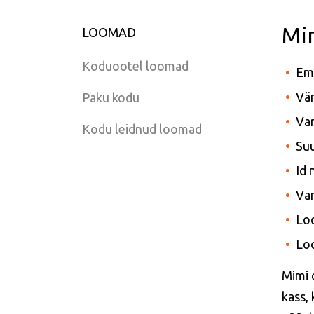
Mi
LOOMAD
Koduootel loomad
Em
Vär
Paku kodu
Van
Kodu leidnud loomad
Suu
Id
Var
Lo
Lo
Mimi
kass,