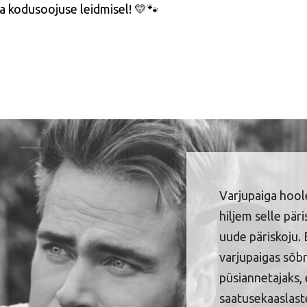
ja kodusoojuse leidmisel! 💛🐾
Varjupaiga hool
hiljem selle pär
uude päriskoju. 
varjupaigas sõbr
püsiannetajaks, 
saatusekaaslaste