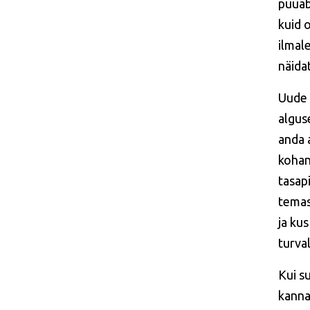
püüab
kuid 
ilmal
näida
Uude 
alguse
anda 
kohan
tasap
temas
ja ku
turval
Kui s
kanna