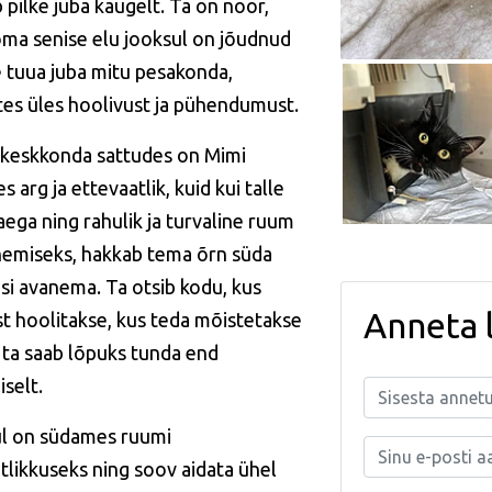
 pilke juba kaugelt. Ta on noor,
oma senise elu jooksul on jõudnud
e tuua juba mitu pesakonda,
tes üles hoolivust ja pühendumust.
keskkonda sattudes on Mimi
s arg ja ettevaatlik, kuid kui talle
aega ning rahulik ja turvaline ruum
emiseks, hakkab tema õrn süda
isi avanema. Ta otsib kodu, kus
Anneta 
t hoolitakse, kus teda mõistetakse
s ta saab lõpuks tunda end
iselt.
ul on südames ruumi
tlikkuseks ning soov aidata ühel