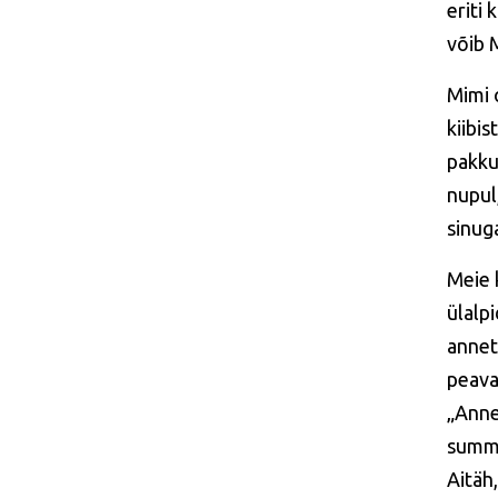
eriti 
võib M
Mimi o
kiibis
pakkud
nupul
sinug
Meie 
ülalp
annet
peava
„Anne
summa
Aitäh