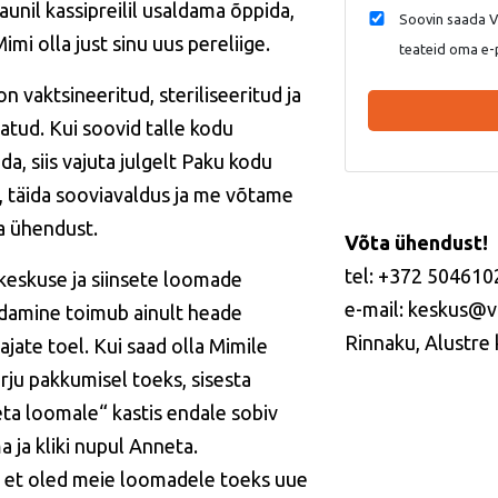
kaunil kassipreilil usaldama õppida,
Soovin saada Va
imi olla just sinu uus pereliige.
teateid oma e-
n vaktsineeritud, steriliseeritud ja
tatud. Kui soovid talle kodu
a, siis vajuta julgelt
Paku kodu
, täida sooviavaldus ja me võtame
a ühendust.
Võta ühendust!
tel: +372 504610
keskuse ja siinsete loomade
e-mail: keskus@v
idamine toimub ainult heade
Rinnaku, Alustre k
ajate toel. Kui saad olla
Mimile
rju pakkumisel toeks, sisesta
ta loomale“ kastis endale sobiv
 ja kliki nupul
Anneta
.
, et oled meie loomadele toeks uue