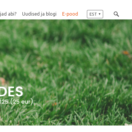
jad abi?
Uudised ja blogi
E-pood
EST