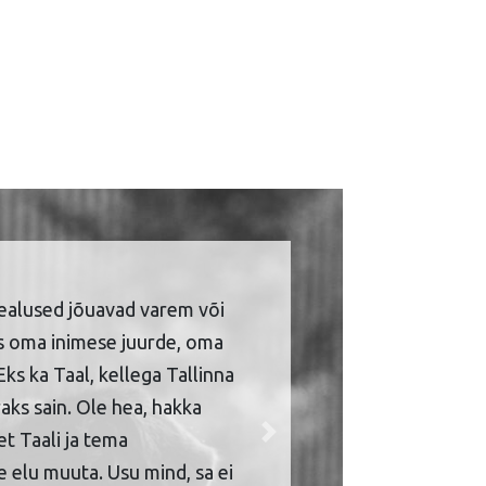
ealused jõuavad varem või
is oma inimese juurde, oma
Eks ka Taal, kellega Tallinna
aks sain. Ole hea, hakka
et Taali ja tema
Next
 elu muuta. Usu mind, sa ei