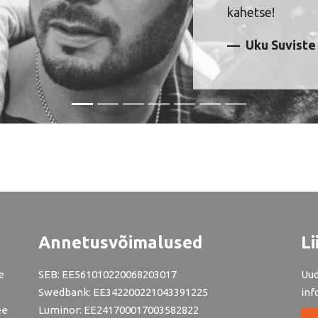
kahetse!
Uku Suviste
Annetusvõimalused
Li
e
SEB: EE561010220068203017
Uud
Swedbank: EE342200221043391225
inf
ee
Luminor: EE241700017003582822