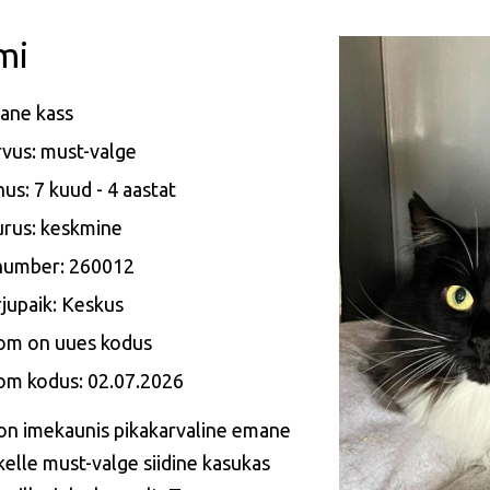
mi
ane kass
vus: must-valge
us: 7 kuud - 4 aastat
rus: keskmine
 number: 260012
jupaik: Keskus
om on uues kodus
om kodus: 02.07.2026
on imekaunis pikakarvaline emane
 kelle must-valge siidine kasukas