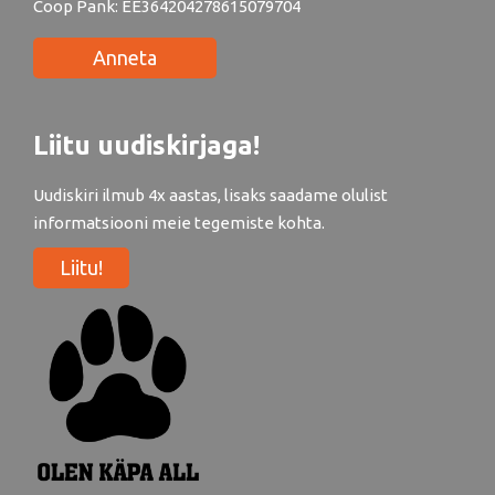
Coop Pank: EE364204278615079704
Anneta
Liitu uudiskirjaga!
Uudiskiri ilmub 4x aastas, lisaks saadame olulist
informatsiooni meie tegemiste kohta.
Liitu!