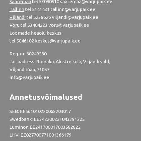
Saaremaa
tel 53090510 saaremaa@varjupaik.ee
Tallinn
tel
5141431
tallinn@varjupaik.ee
Viljandi
tel
5238626
viljandi@varjupaik.ee
Võru
tel
53404223
voru@varjupaik.ee
Loomade heaolu keskus
tel
5046102
keskus@varjupaik.ee
Reg. nr: 80249280
Jur. aadress: Rinnaku, Alustre küla, Viljandi vald,
Viljandimaa, 71057
info@varjupaik.ee
Annetusvõimalused
SEB: EE561010220068203017
Swedbank: EE342200221043391225
Luminor: EE241700017003582822
LHV: EE027700771001366179