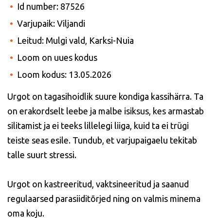
Id number: 87526
Varjupaik: Viljandi
Leitud: Mulgi vald, Karksi-Nuia
Loom on uues kodus
Loom kodus: 13.05.2026
Urgot on tagasihoidlik suure kondiga kassihärra. Ta
on erakordselt leebe ja malbe isiksus, kes armastab
silitamist ja ei teeks lillelegi liiga, kuid ta ei trügi
teiste seas esile. Tundub, et varjupaigaelu tekitab
talle suurt stressi.
Urgot on kastreeritud, vaktsineeritud ja saanud
regulaarsed parasiiditõrjed ning on valmis minema
oma koju.