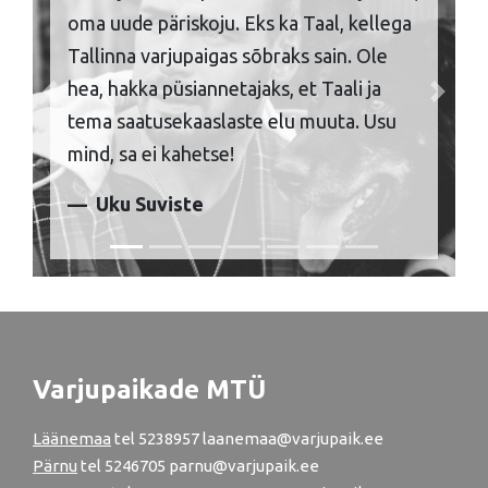
oma uude päriskoju. Eks ka Taal, kellega
Tallinna varjupaigas sõbraks sain. Ole
hea, hakka püsiannetajaks, et Taali ja
Previous
Next
tema saatusekaaslaste elu muuta. Usu
mind, sa ei kahetse!
Uku Suviste
Varjupaikade MTÜ
Läänemaa
tel
5238957
laanemaa@varjupaik.ee
Pärnu
tel
5246705
parnu@varjupaik.ee