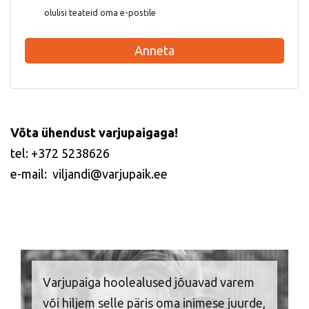
olulisi teateid oma e-postile
Anneta
Võta ühendust varjupaigaga!
tel: +372 5238626
e-mail: viljandi@varjupaik.ee
Varjupaiga hoolealused jõuavad varem
või hiljem selle päris oma inimese juurde,