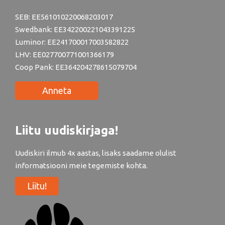
SEB: EE561010220068203017
Swedbank: EE342200221043391225
Luminor: EE241700017003582822
LHV: EE027700771001366179
Coop Pank: EE364204278615079704
Anneta
Liitu uudiskirjaga!
Uudiskiri ilmub 4x aastas, lisaks saadame olulist
informatsiooni meie tegemiste kohta.
Liitu!