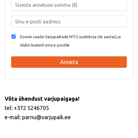
Soovin saada Varjupaikade MTÜ uudiskirja (4x aastas) ja
olulisi teateid oma e-postile
Anneta
Võta ühendust varjupaigaga!
tel: +372 5246705
e-mail: parnu@varjupaik.ee