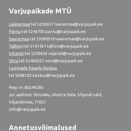
Varjupaikade MTÜ
Läänemaa
tel
5238957
laanemaa@varjupaik.ee
Pärnu
tel
5246705
parnu@varjupaik.ee
Saaremaa
tel 53090510 saaremaa@varjupaik.ee
Tallinn
tel
5141431
tallinn@varjupaik.ee
Viljandi
tel
5238626
viljandi@varjupaik.ee
Võru
tel
53404223
voru@varjupaik.ee
Loomade heaolu keskus
tel
5046102
keskus@varjupaik.ee
Reg. nr: 80249280
Jur. aadress: Rinnaku, Alustre küla, Viljandi vald,
Viljandimaa, 71057
info@varjupaik.ee
Annetusvõimalused