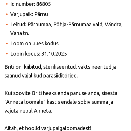
Id number: 86805
Varjupaik: Pärnu
Leitud: Pärnumaa, Põhja-Pärnumaa vald, Vändra,
Vana tn.
Loom on uues kodus
Loom kodus: 31.10.2025
Briti on kiibitud, steriliseeritud, vaktsineeritud ja
saanud vajalikud parasiiditõrjed.
Kui soovite Briti heaks enda panuse anda, sisesta
"Anneta loomale" kastis endale sobiv summa ja
vajuta nupul Anneta.
Aitäh, et hoolid varjupaigaloomadest!