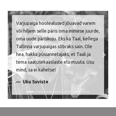
Varjupaiga hoolealused jõuavad varem
või hiljem selle päris oma inimese juurde,
oma uude päriskoju. Eks ka Taal, kellega
Tallinna varjupaigas sõbraks sain. Ole
hea, hakka püsiannetajaks, et Taali ja
Previous
Next
tema saatusekaaslaste elu muuta. Usu
mind, sa ei kahetse!
Uku Suviste