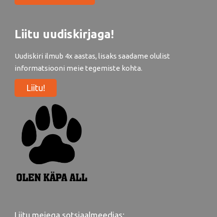
Liitu uudiskirjaga!
Uudiskiri ilmub 4x aastas, lisaks saadame olulist
informatsiooni meie tegemiste kohta.
Liitu!
Liitu meiega sotsiaalmeedias: