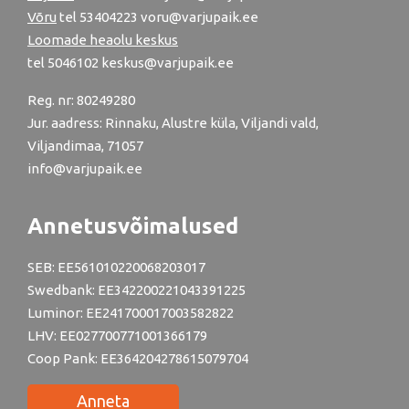
Võru
tel
53404223
voru@varjupaik.ee
Loomade heaolu keskus
tel
5046102
keskus@varjupaik.ee
Reg. nr: 80249280
Jur. aadress: Rinnaku, Alustre küla, Viljandi vald,
Viljandimaa, 71057
info@varjupaik.ee
Annetusvõimalused
SEB: EE561010220068203017
Swedbank: EE342200221043391225
Luminor: EE241700017003582822
LHV: EE027700771001366179
Coop Pank: EE364204278615079704
Anneta