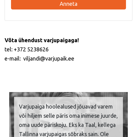
Anneta
Võta ühendust varjupaigaga!
tel: +372 5238626
e-mail: viljandi@varjupaik.ee
Varjupaiga hoolealused jõuavad varem
või hiljem selle päris oma inimese juurde,
oma uude päriskoju. Eks ka Taal, kellega
Tallinna varjupaigas sõbraks sain. Ole