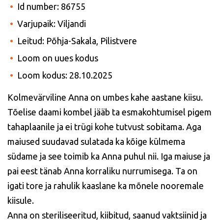
Id number: 86755
Varjupaik: Viljandi
Leitud: Põhja-Sakala, Pilistvere
Loom on uues kodus
Loom kodus: 28.10.2025
Kolmevärviline Anna on umbes kahe aastane kiisu.
Tõelise daami kombel jääb ta esmakohtumisel pigem
tahaplaanile ja ei trügi kohe tutvust sobitama. Aga
maiused suudavad sulatada ka kõige külmema
südame ja see toimib ka Anna puhul nii. Iga maiuse ja
pai eest tänab Anna korraliku nurrumisega. Ta on
igati tore ja rahulik kaaslane ka mõnele nooremale
kiisule.
Anna on steriliseeritud, kiibitud, saanud vaktsiinid ja