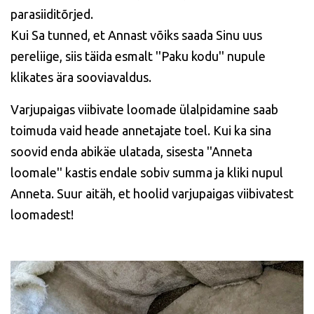
parasiiditõrjed.
Kui Sa tunned, et Annast võiks saada Sinu uus
pereliige, siis täida esmalt ''Paku kodu'' nupule
klikates ära sooviavaldus.
Varjupaigas viibivate loomade ülalpidamine saab
toimuda vaid heade annetajate toel. Kui ka sina
soovid enda abikäe ulatada, sisesta ''Anneta
loomale'' kastis endale sobiv summa ja kliki nupul
Anneta. Suur aitäh, et hoolid varjupaigas viibivatest
loomadest!