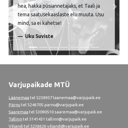
hea, hakka püsiannetajaks, et Taali ja
Previous
Next
tema saatusekaaslaste elu muuta. Usu
mind, sa ei kahetse!
Uku Suviste
Varjupaikade MTÜ
Läänemaa
tel
5238957
laanemaa@varjupaik.ee
Pärnu
tel
5246705
parnu@varjupaik.ee
Saaremaa
tel 53090510 saaremaa@varjupaik.ee
Tallinn
tel
5141431
tallinn@varjupaik.ee
Viljandi
tel
5238626
viljandi@varjupaik.ee