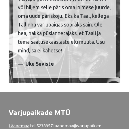
või hiljem selle päris oma inimese juurde,
oma uude päriskoju. Eks ka Taal, kellega
Tallinna varjupaigas sõbraks sain. Ole
hea, hakka püsiannetajaks, et Taali ja
Previous
Next
tema saatusekaaslaste elu muuta. Usu
mind, sa ei kahetse!
Uku Suviste
Varjupaikade MTÜ
Läänemaa
tel
5238957
laanemaa@varjupaik.ee