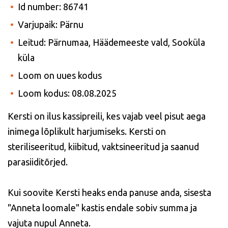
Id number: 86741
Varjupaik: Pärnu
Leitud: Pärnumaa, Häädemeeste vald, Sooküla
küla
Loom on uues kodus
Loom kodus: 08.08.2025
Kersti on ilus kassipreili, kes vajab veel pisut aega
inimega lõplikult harjumiseks. Kersti on
steriliseeritud, kiibitud, vaktsineeritud ja saanud
parasiiditõrjed.
Kui soovite Kersti heaks enda panuse anda, sisesta
"Anneta loomale" kastis endale sobiv summa ja
vajuta nupul Anneta.