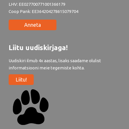
LHV: EE027700771001366179
Coop Pank: EE364204278615079704
Anneta
Liitu uudiskirjaga!
Uudiskiri ilmub 4x aastas, lisaks saadame olulist
informatsiooni meie tegemiste kohta.
Liitu!