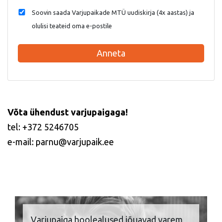
Soovin saada Varjupaikade MTÜ uudiskirja (4x aastas) ja
olulisi teateid oma e-postile
Anneta
Võta ühendust varjupaigaga!
tel: +372 5246705
e-mail: parnu@varjupaik.ee
Varjupaiga hoolealused jõuavad varem