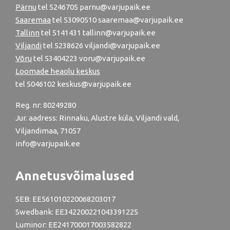
Pärnu
tel
5246705
parnu@varjupaik.ee
Saaremaa
tel 53090510 saaremaa@varjupaik.ee
Tallinn
tel
5141431
tallinn@varjupaik.ee
Viljandi
tel
5238626
viljandi@varjupaik.ee
Võru
tel
53404223
voru@varjupaik.ee
Loomade heaolu keskus
tel
5046102
keskus@varjupaik.ee
Reg. nr: 80249280
Jur. aadress: Rinnaku, Alustre küla, Viljandi vald,
Viljandimaa, 71057
info@varjupaik.ee
Annetusvõimalused
SEB: EE561010220068203017
Swedbank: EE342200221043391225
Luminor: EE241700017003582822